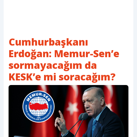
Cumhurbaşkanı
Erdoğan: Memur-Sen’e
sormayacağım da
KESK’e mi soracağım?