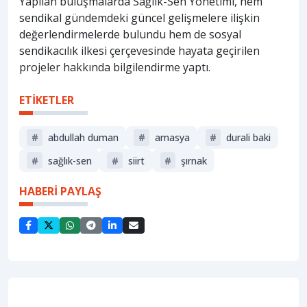
Yapılan buluşmalarda Sağlık-Sen Yönetimi, hem
sendikal gündemdeki güncel gelişmelere ilişkin
değerlendirmelerde bulundu hem de sosyal
sendikacılık ilkesi çerçevesinde hayata geçirilen
projeler hakkında bilgilendirme yaptı.
ETİKETLER
#
abdullah duman
#
amasya
#
durali baki
#
sağlık-sen
#
siirt
#
şırnak
HABERİ PAYLAŞ