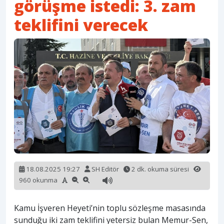
görüşme istedi: 3. zam
teklifini verecek
18.08.2025 19:27
SH Editör
2 dk. okuma süresi
960 okunma
Kamu İşveren Heyeti’nin toplu sözleşme masasında
sunduğu iki zam teklifini yetersiz bulan Memur-Sen,