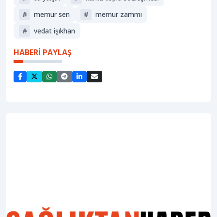
#
memur sen
#
memur zammı
#
vedat i̇şıkhan
HABERİ PAYLAŞ