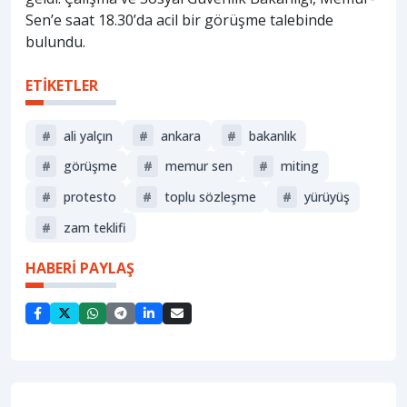
Sen’e saat 18.30’da acil bir görüşme talebinde
bulundu.
ETİKETLER
#
ali yalçın
#
ankara
#
bakanlık
#
görüşme
#
memur sen
#
miting
#
protesto
#
toplu sözleşme
#
yürüyüş
#
zam teklifi
HABERİ PAYLAŞ