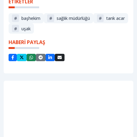
ETİKETLER
#
başhekim
#
sağlık müdürlüğü
#
tarık acar
#
uşak
HABERİ PAYLAŞ