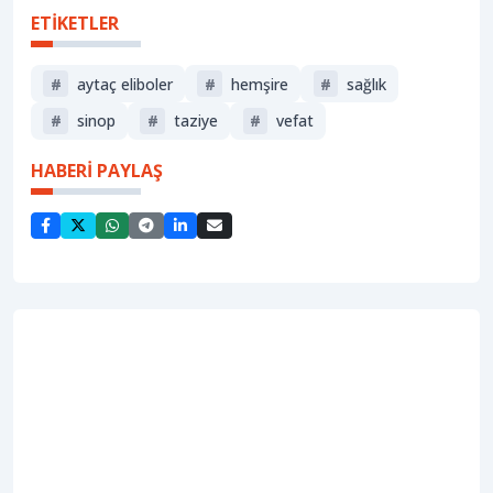
ETİKETLER
#
aytaç eliboler
#
hemşire
#
sağlık
#
sinop
#
taziye
#
vefat
HABERİ PAYLAŞ