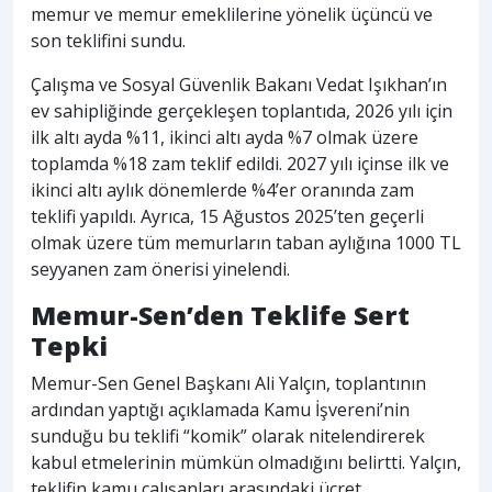
memur ve memur emeklilerine yönelik üçüncü ve
son teklifini sundu.
Çalışma ve Sosyal Güvenlik Bakanı Vedat Işıkhan’ın
ev sahipliğinde gerçekleşen toplantıda, 2026 yılı için
ilk altı ayda %11, ikinci altı ayda %7 olmak üzere
toplamda %18 zam teklif edildi. 2027 yılı içinse ilk ve
ikinci altı aylık dönemlerde %4’er oranında zam
teklifi yapıldı. Ayrıca, 15 Ağustos 2025’ten geçerli
olmak üzere tüm memurların taban aylığına 1000 TL
seyyanen zam önerisi yinelendi.
Memur-Sen’den Teklife Sert
Tepki
Memur-Sen Genel Başkanı Ali Yalçın, toplantının
ardından yaptığı açıklamada Kamu İşvereni’nin
sunduğu bu teklifi “komik” olarak nitelendirerek
kabul etmelerinin mümkün olmadığını belirtti. Yalçın,
teklifin kamu çalışanları arasındaki ücret