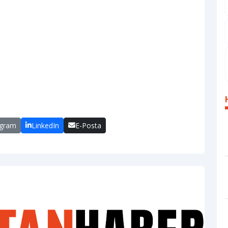
egram
LinkedIn
E-Posta