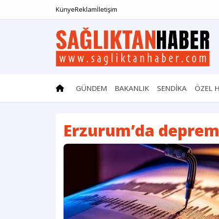
Künye
Reklam
İletişim
GÜNDEM
BAKANLIK
SENDİKA
ÖZEL 
Erzurum’da depre