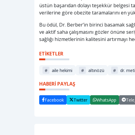
üstün başarıdan dolayı teşekkür belgesi ta
verilerine göre obezite taramalarını en yük
Bu ödül, Dr. Berber’in birinci basamak sağ
ve aktif saha çalışmasını gözler önüne seri
sağlığı hizmetlerinin kalitesini artırmayı hed
ETİKETLER
#
aile hekimi
#
altınözü
#
dr. met
HABERİ PAYLAŞ
Facebook
Twitter
WhatsApp
Tel