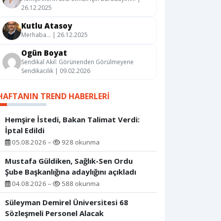
26.12.2025
Kutlu Atasoy
Merhaba… | 26.12.2025
Ogün Boyat
Sendikal Akıl: Görünenden Görülmeyene
Sendikacılık | 09.02.2026
HAFTANIN TREND HABERLERI
Hemşire İstedi, Bakan Talimat Verdi:
İptal Edildi
05.08.2026 –
928 okunma
Mustafa Güldiken, Sağlık-Sen Ordu
Şube Başkanlığına adaylığını açıkladı
04.08.2026 –
588 okunma
Süleyman Demirel Üniversitesi 68
Sözleşmeli Personel Alacak