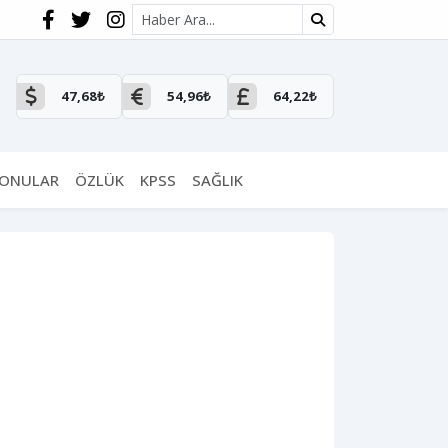
Site içi arama
47,68₺
54,96₺
64,22₺
KONULAR
ÖZLÜK
KPSS
SAĞLIK