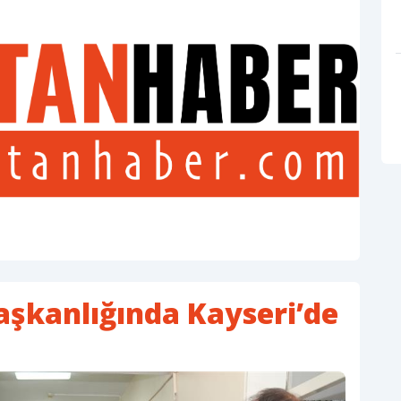
aşkanlığında Kayseri’de