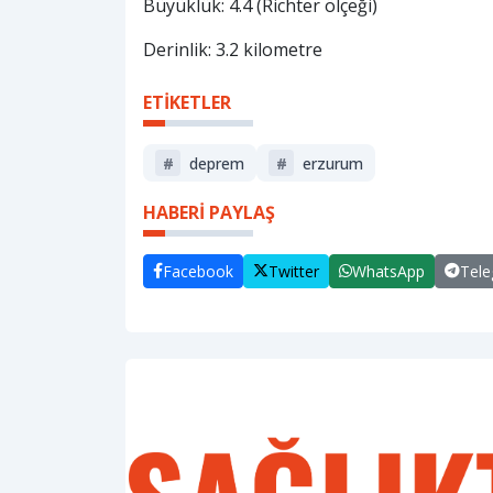
Büyüklük: 4.4 (Richter ölçeği)
Derinlik: 3.2 kilometre
ETİKETLER
#
deprem
#
erzurum
HABERİ PAYLAŞ
Facebook
Twitter
WhatsApp
Tel