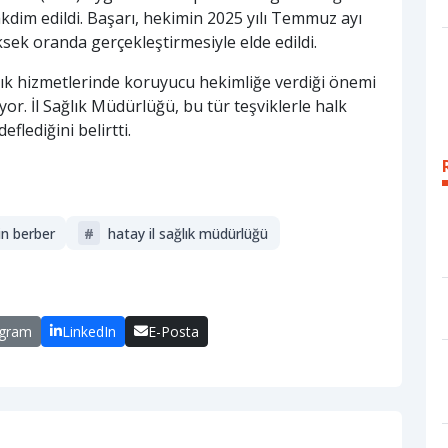
kdim edildi. Başarı, hekimin 2025 yılı Temmuz ayı
sek oranda gerçekleştirmesiyle elde edildi.
lık hizmetlerinde koruyucu hekimliğe verdiği önemi
yor. İl Sağlık Müdürlüğü, bu tür teşviklerle halk
eflediğini belirtti.
in berber
#
hatay il sağlık müdürlüğü
egram
LinkedIn
E-Posta