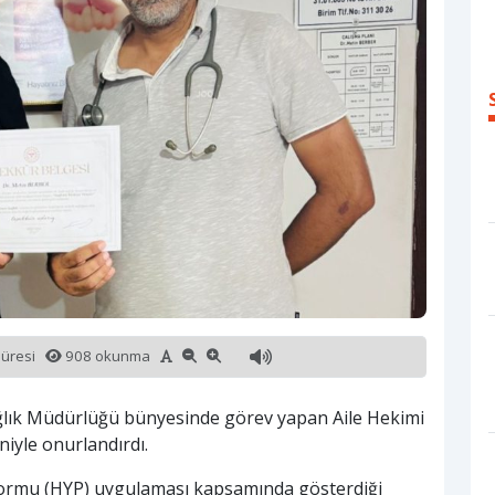
süresi
908 okunma
Sağlık Müdürlüğü bünyesinde görev yapan Aile Hekimi
niyle onurlandırdı.
tformu (HYP) uygulaması kapsamında gösterdiği