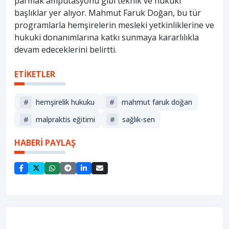
parmak ampütasyonu gibi teknik ve hukuki
başlıklar yer alıyor. Mahmut Faruk Doğan, bu tür
programlarla hemşirelerin mesleki yetkinliklerine ve
hukuki donanımlarına katkı sunmaya kararlılıkla
devam edeceklerini belirtti.
ETİKETLER
#
hemşirelik hukuku
#
mahmut faruk doğan
#
malpraktis eğitimi
#
sağlık-sen
HABERİ PAYLAŞ