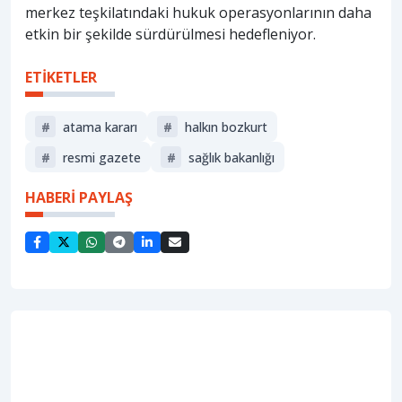
merkez teşkilatındaki hukuk operasyonlarının daha
etkin bir şekilde sürdürülmesi hedefleniyor.
ETİKETLER
#
atama kararı
#
halkın bozkurt
#
resmi gazete
#
sağlik bakanliği
HABERİ PAYLAŞ