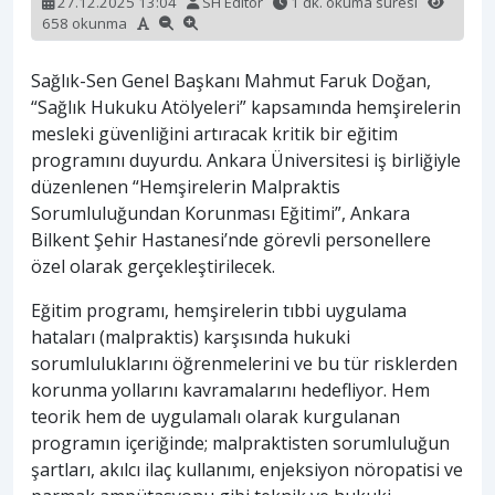
27.12.2025 13:04
SH Editör
1 dk. okuma süresi
658 okunma
Sağlık-Sen Genel Başkanı Mahmut Faruk Doğan,
“Sağlık Hukuku Atölyeleri” kapsamında hemşirelerin
mesleki güvenliğini artıracak kritik bir eğitim
programını duyurdu. Ankara Üniversitesi iş birliğiyle
düzenlenen “Hemşirelerin Malpraktis
Sorumluluğundan Korunması Eğitimi”, Ankara
Bilkent Şehir Hastanesi’nde görevli personellere
özel olarak gerçekleştirilecek.
Eğitim programı, hemşirelerin tıbbi uygulama
hataları (malpraktis) karşısında hukuki
sorumluluklarını öğrenmelerini ve bu tür risklerden
korunma yollarını kavramalarını hedefliyor. Hem
teorik hem de uygulamalı olarak kurgulanan
programın içeriğinde; malpraktisten sorumluluğun
şartları, akılcı ilaç kullanımı, enjeksiyon nöropatisi ve