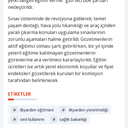
yetki belgeli eğitim verme” gibi tecrübe şartları
netleştirildi.
Sınav sisteminde de revizyona gidilerek; temel
yaşam desteği, hava yolu tıkanıklığı ve araç içinden
yaralı çıkarma konuları uygulama sınavlarının
zorunlu aşamaları haline getirildi. Gözetmenlerin
aktif eğitimci olması şartı getirilirken, bir yıl içinde
yeterli eğitime katılmayan gözetmenlerin
görevlerine ara verilmesi kararlaştırıldı. Eğitim
ücretleri ise artık yerel ekonomik koşullar ve fiyat
endeksleri gözetilerek kurulan bir komisyon
tarafından belirlenecek.
ETİKETLER
#
ilkyardım eğitmeni
#
ilkyardım yönetmeliği
#
oed kullanımı
#
sağlik bakanliği