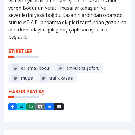
ve uzun yıllardır ambulans şoförü olarak hizmet
veren Bodur’un vefatı, mesai arkadaşları ve
sevenlerini yasa boğdu. Kazanın ardından otomobil
sürücüsü A.E. jandarma ekipleri tarafından gözaltına
alınırken, olayla ilgili geniş çaplı soruşturma
başlatıldı.
ETİKETLER
#
ali ismail bodur
#
ambulans şoförü
#
muğla
#
trafik kazası
HABERİ PAYLAŞ