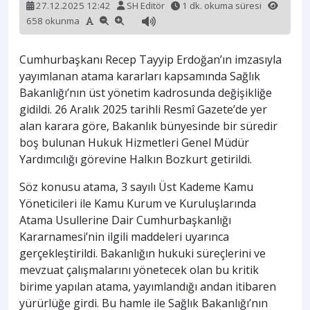
27.12.2025 12:42
SH Editör
1 dk. okuma süresi
658 okunma
Cumhurbaşkanı Recep Tayyip Erdoğan’ın imzasıyla
yayımlanan atama kararları kapsamında Sağlık
Bakanlığı’nın üst yönetim kadrosunda değişikliğe
gidildi. 26 Aralık 2025 tarihli Resmî Gazete’de yer
alan karara göre, Bakanlık bünyesinde bir süredir
boş bulunan Hukuk Hizmetleri Genel Müdür
Yardımcılığı görevine Halkın Bozkurt getirildi.
Söz konusu atama, 3 sayılı Üst Kademe Kamu
Yöneticileri ile Kamu Kurum ve Kuruluşlarında
Atama Usullerine Dair Cumhurbaşkanlığı
Kararnamesi’nin ilgili maddeleri uyarınca
gerçekleştirildi. Bakanlığın hukuki süreçlerini ve
mevzuat çalışmalarını yönetecek olan bu kritik
birime yapılan atama, yayımlandığı andan itibaren
yürürlüğe girdi. Bu hamle ile Sağlık Bakanlığı’nın