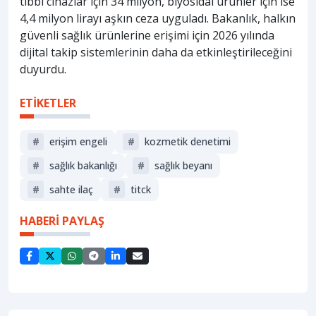
tıbbi cihazlar için 34 milyon, biyosidal ürünler için ise
4,4 milyon lirayı aşkın ceza uyguladı. Bakanlık, halkın
güvenli sağlık ürünlerine erişimi için 2026 yılında
dijital takip sistemlerinin daha da etkinleştirileceğini
duyurdu.
ETİKETLER
#
erişim engeli
#
kozmetik denetimi
#
sağlik bakanliği
#
sağlık beyanı
#
sahte ilaç
#
titck
HABERİ PAYLAŞ