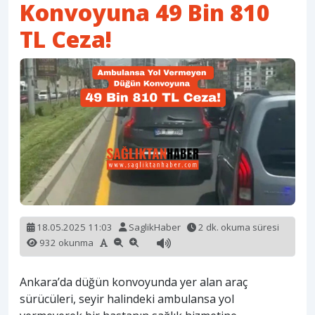
Konvoyuna 49 Bin 810
TL Ceza!
18.05.2025 11:03
SaglikHaber
2 dk. okuma süresi
932 okunma
Ankara’da düğün konvoyunda yer alan araç
sürücüleri, seyir halindeki ambulansa yol