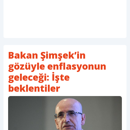
Bakan Şimşek’in
gözüyle enflasyonun
geleceği: İşte
beklentiler