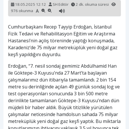
18.05.2025 12:12
SH Editör
2 dk. okuma süresi
976 okunma
Cumhurbaşkanı Recep Tayyip Erdoğan, İstanbul
Fizik Tedavi ve Rehabilitasyon Eğitim ve Araştırma
Hastanesi’nin açılış töreninde yaptığı konuşmada,
Karadeniz’de 75 milyar metreküplük yeni doğal gaz
keşfi yapıldığını duyurdu.
Erdoğan, “7. nesil sondaj gemimiz Abdülhamid Han
ile Göktepe-3 Kuyusu’nda 27 Mart’ta başlayan
çalışmalarımız dün itibarıyla tamamlandı. 2 bin 154
metre su derinliğinde açılan 49 günlük sondaj log ve
test operasyonları sonucunda 3 bin 500 metre
derinlikte tamamlanan Göktepe-3 Kuyusu’ndan dün
müjdeli bir haber aldık. Büyük titizlikle yürütülen
çalışmalar neticesinde hamdolsun sahada 75 milyar
metreküplük yeni doğal gaz keşfi yaptık. Bu miktarla
konutlarımızın ihtiyacını yaklaşık 3,5 yıl boyunca tek