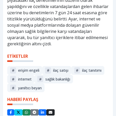
piyasadaki ilaç denetimlerinin düzenli olarak
yapıldığını ve özellikle vatandaşlardan gelen ihbarlar
üzerine bu denetimlerin 7 gün 24 saat esasına göre
titizlikle yürütüldüğünü belirtti. Ayar, internet ve
sosyal medya platformlarında dolaşan güvenilir
olmayan sağlık bilgilerine karşı vatandaşları
uyararak, bu tür yanıltıcı içeriklere itibar edilmemesi
gerektiğinin altını çizdi.
ETİKETLER
#
erişim engeli
#
i̇laç satışı
#
ilaç tanıtımı
#
i̇nternet
#
sağlik bakanliği
#
yanıltıcı beyan
HABERİ PAYLAŞ