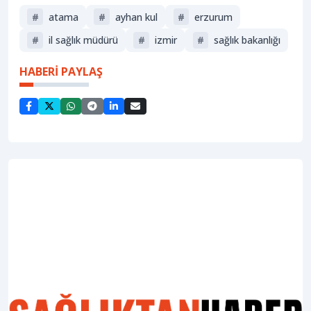
#
atama
#
ayhan kul
#
erzurum
#
i̇l sağlık müdürü
#
izmir
#
sağlik bakanliği
HABERİ PAYLAŞ