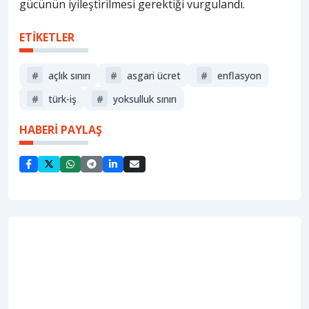
gücünün iyileştirilmesi gerektiği vurgulandı.
ETİKETLER
#
açlık sınırı
#
asgari ücret
#
enflasyon
#
türk-i̇ş
#
yoksulluk sınırı
HABERİ PAYLAŞ