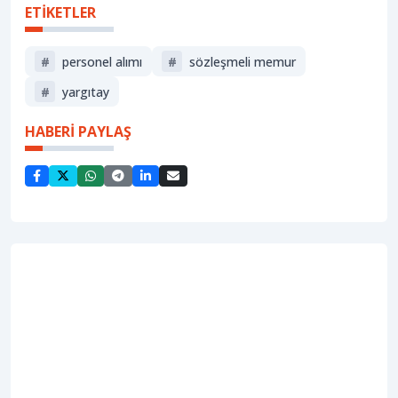
ETİKETLER
#
personel alımı
#
sözleşmeli memur
#
yargıtay
HABERİ PAYLAŞ