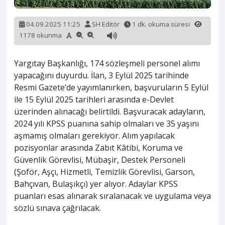
04.09.2025 11:25
SH Editör
1 dk. okuma süresi
1178 okunma
Yargıtay Başkanlığı, 174 sözleşmeli personel alımı
yapacağını duyurdu. İlan, 3 Eylül 2025 tarihinde
Resmi Gazete’de yayımlanırken, başvuruların 5 Eylül
ile 15 Eylül 2025 tarihleri arasında e-Devlet
üzerinden alınacağı belirtildi. Başvuracak adayların,
2024 yılı KPSS puanına sahip olmaları ve 35 yaşını
aşmamış olmaları gerekiyor. Alım yapılacak
pozisyonlar arasında Zabıt Kâtibi, Koruma ve
Güvenlik Görevlisi, Mübaşir, Destek Personeli
(Şoför, Aşçı, Hizmetli, Temizlik Görevlisi, Garson,
Bahçıvan, Bulaşıkçı) yer alıyor. Adaylar KPSS
puanları esas alınarak sıralanacak ve uygulama veya
sözlü sınava çağrılacak.