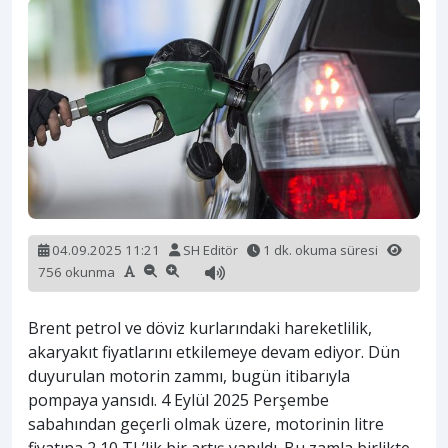
04.09.2025 11:21
SH Editör
1 dk. okuma süresi
756 okunma
Brent petrol ve döviz kurlarındaki hareketlilik,
akaryakıt fiyatlarını etkilemeye devam ediyor. Dün
duyurulan motorin zammı, bugün itibarıyla
pompaya yansıdı. 4 Eylül 2025 Perşembe
sabahından geçerli olmak üzere, motorinin litre
fiyatına 2,10 TL’lik bir artış yapıldı. Bu zamla birlikte,