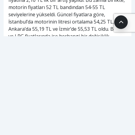
motorin fiyatları 52 TL bandından 54-55 TL
seviyelerine yükseldi. Güncel fiyatlara göre,
İstanbul’da motorinin litresi ortalama 54,25 TL,
Ankara’da 55,19 TL ve İzmir’de 55,53 TL oldu. Benzin
ve LPG fiyatlarında ise herhangi bir değişiklik
gözlemlenmedi. Akaryakıt fiyatlarının
belirlenmesinde, uluslararası piyasa fiyatları, döviz
kuru, ÖTV ve KDV gibi unsurlar etkili oluyor.
ETİKETLER
#
akaryakıt
#
benzin
#
lpg
#
motorin
#
zam
HABERİ PAYLAŞ