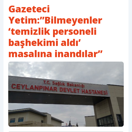
Gazeteci
Yetim:”Bilmeyenler
‘temizlik personeli
başhekimi aldı’
masalına inandılar”