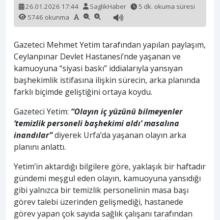
26.01.2026 17:44
SaglikHaber
5 dk. okuma süresi
5746 okunma
Gazeteci Mehmet Yetim tarafından yapılan paylaşım,
Ceylanpınar Devlet Hastanesi’nde yaşanan ve
kamuoyuna “siyasi baskı” iddialarıyla yansıyan
başhekimlik istifasına ilişkin sürecin, arka planında
farklı biçimde geliştiğini ortaya koydu.
Gazeteci Yetim:
“O
layın iç yüzünü bilmeyenler
‘temizlik personeli başhekimi aldı’ masalına
inandılar”
diyerek Urfa’da yaşanan olayın arka
planını anlattı.
Yetim’in aktardığı bilgilere göre, yaklaşık bir haftadır
gündemi meşgul eden olayın, kamuoyuna yansıdığı
gibi yalnızca bir temizlik personelinin masa başı
görev talebi üzerinden gelişmediği, hastanede
görev yapan çok sayıda sağlık çalışanı tarafından