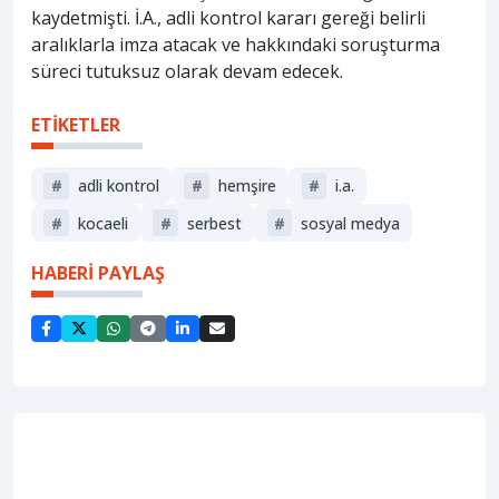
kaydetmişti. İ.A., adli kontrol kararı gereği belirli
aralıklarla imza atacak ve hakkındaki soruşturma
süreci tutuksuz olarak devam edecek.
ETİKETLER
#
adli kontrol
#
hemşire
#
i̇.a.
#
kocaeli
#
serbest
#
sosyal medya
HABERİ PAYLAŞ