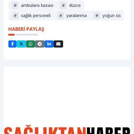
#
ambulans kazası
#
düzce
#
sağlık personeli
#
yaralanma
#
yoğun sis
HABERİ PAYLAŞ