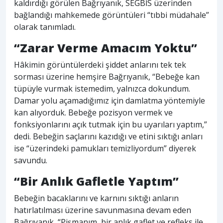
kaldırdığı görülen Bağrıyanık, SEGBİS üzerinden
bağlandığı mahkemede görüntüleri “tıbbi müdahale”
olarak tanımladı.
“Zarar Verme Amacım Yoktu”
Hâkimin görüntülerdeki şiddet anlarını tek tek
sorması üzerine hemşire Bağrıyanık, “Bebeğe kan
tüpüyle vurmak istemedim, yalnızca dokundum.
Damar yolu açamadığımız için damlatma yöntemiyle
kan alıyorduk. Bebeğe pozisyon vermek ve
fonksiyonlarını açık tutmak için bu uyarıları yaptım,”
dedi. Bebeğin saçlarını kazıdığı ve etini sıktığı anları
ise “üzerindeki pamukları temizliyordum” diyerek
savundu.
“Bir Anlık Gafletle Yaptım”
Bebeğin bacaklarını ve karnını sıktığı anların
hatırlatılması üzerine savunmasına devam eden
Bağrıyanık, “Pişmanım, bir anlık gaflet ve refleks ile