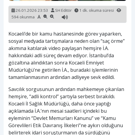
26.01.2026 23:53
SH Editör
1 dk. okuma süresi
594 okunma
Kocaeli’de bir kamu hastanesinde görev yaparken,
sosyal medyada tartışmalara neden olan “saç örme”
akımına katılarak video paylaşan hemşire İ.A.
hakkındaki adli süreç devam ediyor. İstanbul’da
gözaltına alındıktan sonra Kocaeli Emniyet
Müdürlüğü’ne getirilen İ.A., buradaki işlemlerinin
tamamlanmasının ardından adliyeye sevk edildi.
Savcılık sorgusunun ardından mahkemeye çıkarılan
hemşire, “adli kontrol” şartıyla serbest bırakıldı.
Kocaeli İl Sağlık Müdürlüğü, daha önce yaptığı
açıklamada İ.A.’nın mesai saatleri içindeki bu
eyleminin “Devlet Memurları Kanunu” ve “Kamu
Görevlileri Etik Davranış İlkeleri”ne aykırı olduğunu
belirterek idari soruşturmanın da sürdüğünü