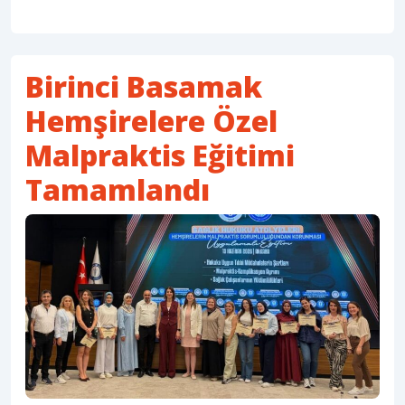
Birinci Basamak
Hemşirelere Özel
Malpraktis Eğitimi
Tamamlandı