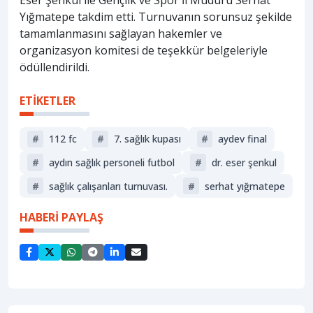
Yığmatepe takdim etti. Turnuvanın sorunsuz şekilde
tamamlanmasını sağlayan hakemler ve
organizasyon komitesi de teşekkür belgeleriyle
ödüllendirildi.
ETİKETLER
#
112 fc
#
7. sağlık kupası
#
aydev final
#
aydın sağlık personeli futbol
#
dr. eser şenkul
#
sağlık çalışanları turnuvası.
#
serhat yığmatepe
HABERİ PAYLAŞ