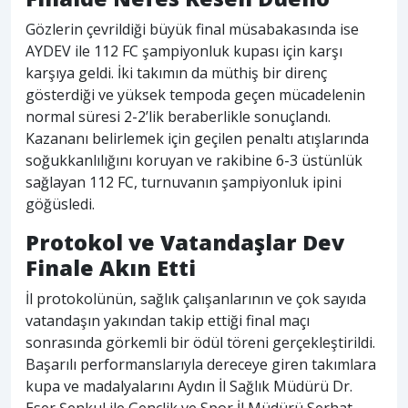
Gözlerin çevrildiği büyük final müsabakasında ise
AYDEV ile 112 FC şampiyonluk kupası için karşı
karşıya geldi. İki takımın da müthiş bir direnç
gösterdiği ve yüksek tempoda geçen mücadelenin
normal süresi 2-2’lik beraberlikle sonuçlandı.
Kazananı belirlemek için geçilen penaltı atışlarında
soğukkanlılığını koruyan ve rakibine 6-3 üstünlük
sağlayan 112 FC, turnuvanın şampiyonluk ipini
göğüsledi.
Protokol ve Vatandaşlar Dev
Finale Akın Etti
İl protokolünün, sağlık çalışanlarının ve çok sayıda
vatandaşın yakından takip ettiği final maçı
sonrasında görkemli bir ödül töreni gerçekleştirildi.
Başarılı performanslarıyla dereceye giren takımlara
kupa ve madalyalarını Aydın İl Sağlık Müdürü Dr.
Eser Şenkul ile Gençlik ve Spor İl Müdürü Serhat