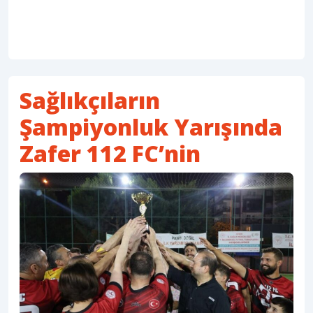
Sağlıkçıların
Şampiyonluk Yarışında
Zafer 112 FC’nin