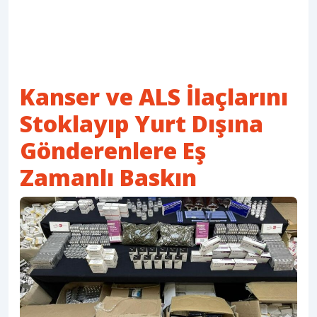
Kanser ve ALS İlaçlarını
Stoklayıp Yurt Dışına
Gönderenlere Eş
Zamanlı Baskın