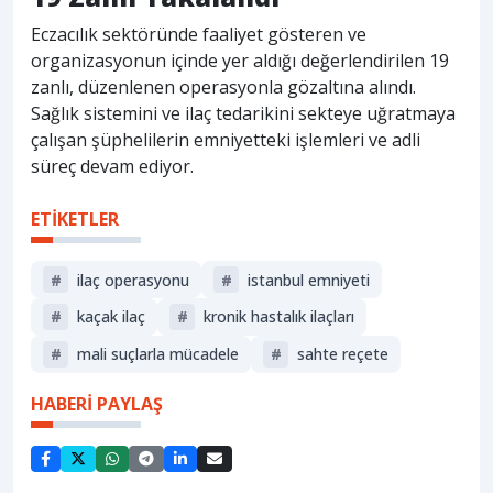
Eczacılık sektöründe faaliyet gösteren ve
organizasyonun içinde yer aldığı değerlendirilen 19
zanlı, düzenlenen operasyonla gözaltına alındı.
Sağlık sistemini ve ilaç tedarikini sekteye uğratmaya
çalışan şüphelilerin emniyetteki işlemleri ve adli
süreç devam ediyor.
ETİKETLER
#
ilaç operasyonu
#
istanbul emniyeti
#
kaçak ilaç
#
kronik hastalık ilaçları
#
mali suçlarla mücadele
#
sahte reçete
HABERİ PAYLAŞ