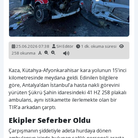
25.06.2026 07:38
SH Editör
1 dk. okuma süresi
258 okunma
Kaza, Kütahya-Afyonkarahisar kara yolunun 15’inci
kilometresinde meydana geldi. Edinilen bilgilere
göre, Antalya’dan İstanbul’a hasta nakli görevini
yürüten Şükrü Şahin idaresindeki 41 HZ 258 plakalı
ambulans, aynı istikamette ilerlemekte olan bir
TIR’a arkadan çarptı.
Ekipler Seferber Oldu
Çarpışmanın şiddetiyle adeta hurdaya dönen
ambulansın içinde bulunan sağlık personeli araçta