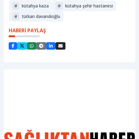
#
kütahya kaza
#
kütahya şehir hastanesi
#
türkan davandıoğlu
HABERİ PAYLAŞ