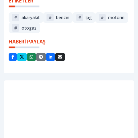
ETİKETLER
#
akaryakıt
#
benzin
#
lpg
#
motorin
#
otogaz
HABERİ PAYLAŞ