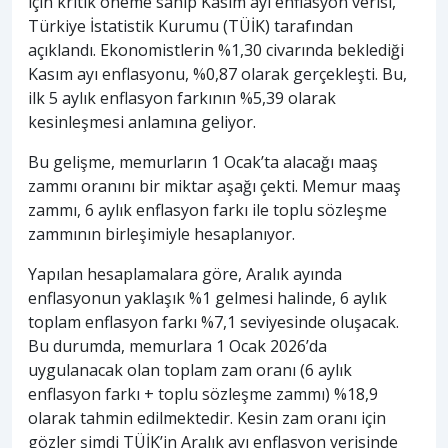
için kritik öneme sahip Kasım ayı enflasyon verisi,
Türkiye İstatistik Kurumu (TÜİK) tarafından
açıklandı. Ekonomistlerin %1,30 civarında beklediği
Kasım ayı enflasyonu, %0,87 olarak gerçekleşti. Bu,
ilk 5 aylık enflasyon farkının %5,39 olarak
kesinleşmesi anlamına geliyor.
Bu gelişme, memurların 1 Ocak’ta alacağı maaş
zammı oranını bir miktar aşağı çekti. Memur maaş
zammı, 6 aylık enflasyon farkı ile toplu sözleşme
zammının birleşimiyle hesaplanıyor.
Yapılan hesaplamalara göre, Aralık ayında
enflasyonun yaklaşık %1 gelmesi halinde, 6 aylık
toplam enflasyon farkı %7,1 seviyesinde oluşacak.
Bu durumda, memurlara 1 Ocak 2026’da
uygulanacak olan toplam zam oranı (6 aylık
enflasyon farkı + toplu sözleşme zammı) %18,9
olarak tahmin edilmektedir. Kesin zam oranı için
gözler şimdi TÜİK’in Aralık ayı enflasyon verisinde