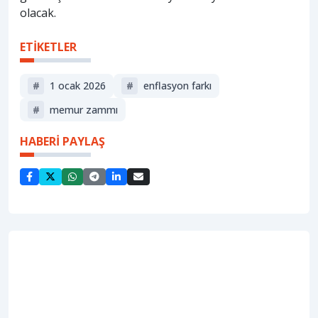
olacak.
ETİKETLER
#
1 ocak 2026
#
enflasyon farkı
#
memur zammı
HABERİ PAYLAŞ