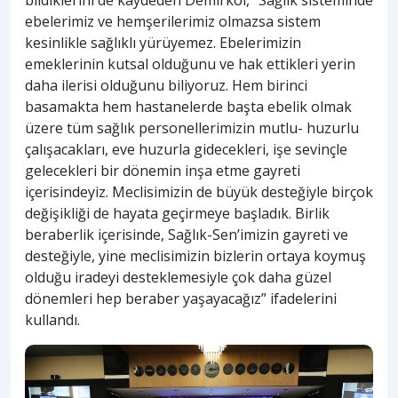
bildiklerini de kaydeden Demirkol, “Sağlık sisteminde
ebelerimiz ve hemşerilerimiz olmazsa sistem
kesinlikle sağlıklı yürüyemez. Ebelerimizin
emeklerinin kutsal olduğunu ve hak ettikleri yerin
daha ilerisi olduğunu biliyoruz. Hem birinci
basamakta hem hastanelerde başta ebelik olmak
üzere tüm sağlık personellerimizin mutlu- huzurlu
çalışacakları, eve huzurla gidecekleri, işe sevinçle
gelecekleri bir dönemin inşa etme gayreti
içerisindeyiz. Meclisimizin de büyük desteğiyle birçok
değişikliği de hayata geçirmeye başladık. Birlik
beraberlik içerisinde, Sağlık-Sen’imizin gayreti ve
desteğiyle, yine meclisimizin bizlerin ortaya koymuş
olduğu iradeyi desteklemesiyle çok daha güzel
dönemleri hep beraber yaşayacağız” ifadelerini
kullandı.