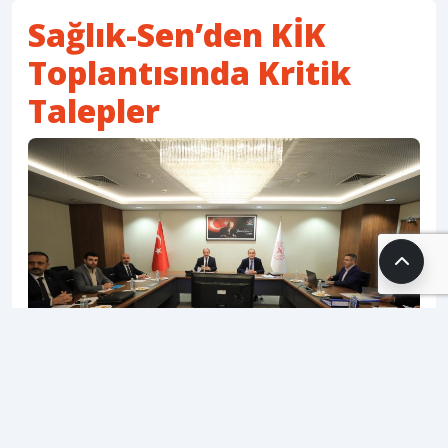
Sağlık-Sen’den KİK
Toplantısında Kritik
Talepler
31.10.2025 13:02
SH Editör
1 dk. okuma süresi