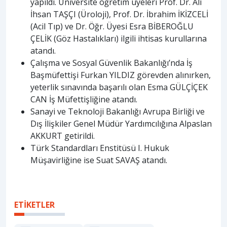
yapıldı. Üniversite öğretim üyeleri Prof. Dr. Ali
İhsan TAŞÇI (Üroloji), Prof. Dr. İbrahim İKİZCELİ
(Acil Tıp) ve Dr. Öğr. Üyesi Esra BİBEROĞLU
ÇELİK (Göz Hastalıkları) ilgili ihtisas kurullarına
atandı.
Çalışma ve Sosyal Güvenlik Bakanlığı’nda İş
Başmüfettişi Furkan YILDIZ görevden alınırken,
yeterlik sınavında başarılı olan Esma GÜLÇİÇEK
CAN İş Müfettişliğine atandı.
Sanayi ve Teknoloji Bakanlığı Avrupa Birliği ve
Dış İlişkiler Genel Müdür Yardımcılığına Alpaslan
AKKURT getirildi.
Türk Standardları Enstitüsü I. Hukuk
Müşavirliğine ise Suat SAVAŞ atandı.
ETİKETLER