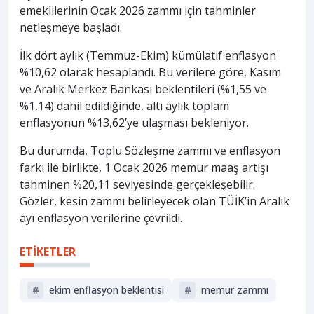
emeklilerinin Ocak 2026 zammı için tahminler
netleşmeye başladı.
İlk dört aylık (Temmuz-Ekim) kümülatif enflasyon
%10,62 olarak hesaplandı. Bu verilere göre, Kasım
ve Aralık Merkez Bankası beklentileri (%1,55 ve
%1,14) dahil edildiğinde, altı aylık toplam
enflasyonun %13,62’ye ulaşması bekleniyor.
Bu durumda, Toplu Sözleşme zammı ve enflasyon
farkı ile birlikte, 1 Ocak 2026 memur maaş artışı
tahminen %20,11 seviyesinde gerçekleşebilir.
Gözler, kesin zammı belirleyecek olan TÜİK’in Aralık
ayı enflasyon verilerine çevrildi.
ETİKETLER
#
ekim enflasyon beklentisi
#
memur zammı