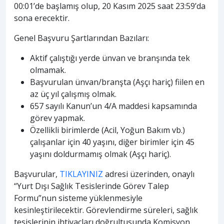
00:01’de başlamış olup, 20 Kasım 2025 saat 23:59’da
sona erecektir.
Genel Başvuru Şartlarından Bazıları:
Aktif çalıştığı yerde ünvan ve branşında tek
olmamak.
Başvurulan ünvan/branşta (Aşçı hariç) fiilen en
az üç yıl çalışmış olmak.
657 sayılı Kanun’un 4/A maddesi kapsamında
görev yapmak.
Özellikli birimlerde (Acil, Yoğun Bakım vb.)
çalışanlar için 40 yaşını, diğer birimler için 45
yaşını doldurmamış olmak (Aşçı hariç).
Başvurular,
TIKLAYINIZ
adresi üzerinden, onaylı
“Yurt Dışı Sağlık Tesislerinde Görev Talep
Formu”nun sisteme yüklenmesiyle
kesinleştirilecektir. Görevlendirme süreleri, sağlık
tesislerinin ihtiyaçları doğrultusunda Komisyon