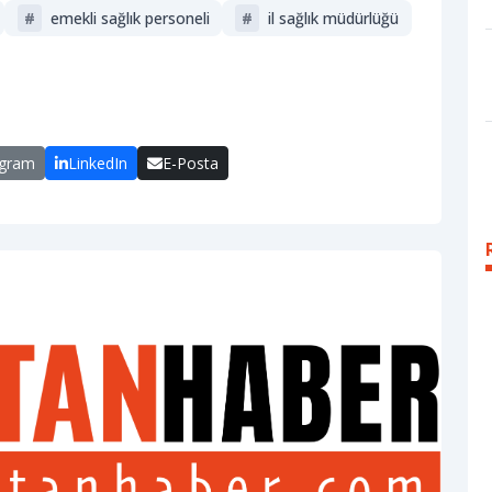
#
emekli sağlık personeli
#
i̇l sağlık müdürlüğü
egram
LinkedIn
E-Posta