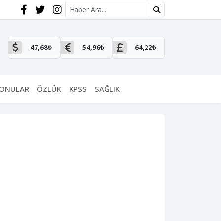
Site içi arama
47,68₺
54,96₺
64,22₺
KONULAR
ÖZLÜK
KPSS
SAĞLIK