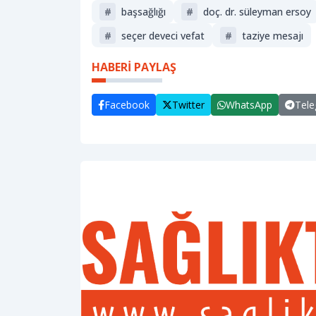
#
başsağlığı
#
doç. dr. süleyman ersoy
#
seçer deveci vefat
#
taziye mesajı
HABERİ PAYLAŞ
Facebook
Twitter
WhatsApp
Tel