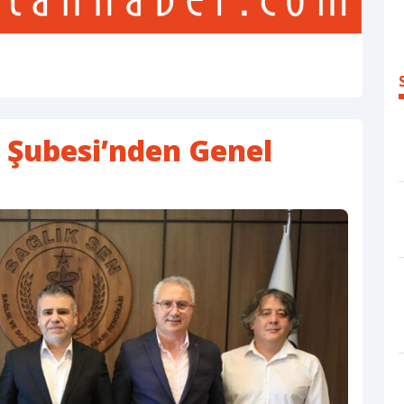
ğ Şubesi’nden Genel