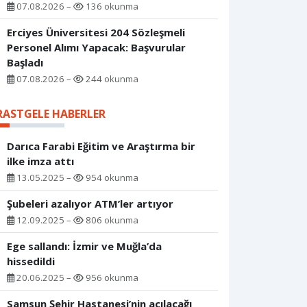
07.08.2026 –
136 okunma
Erciyes Üniversitesi 204 Sözleşmeli
Personel Alımı Yapacak: Başvurular
Başladı
07.08.2026 –
244 okunma
RASTGELE HABERLER
Darıca Farabi Eğitim ve Araştırma bir
ilke imza attı
13.05.2025 –
954 okunma
Şubeleri azalıyor ATM’ler artıyor
12.09.2025 –
806 okunma
Ege sallandı: İzmir ve Muğla’da
hissedildi
20.06.2025 –
956 okunma
Samsun Şehir Hastanesi’nin açılacağı