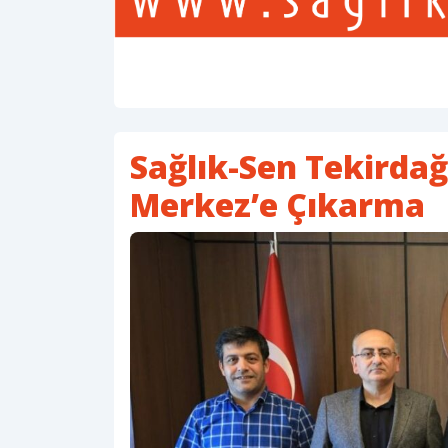
Sağlık-Sen Tekirda
Merkez’e Çıkarma