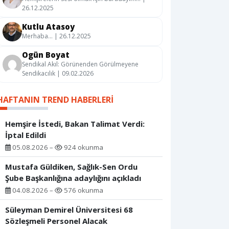
26.12.2025
Kutlu Atasoy
Merhaba… | 26.12.2025
Ogün Boyat
Sendikal Akıl: Görünenden Görülmeyene
Sendikacılık | 09.02.2026
HAFTANIN TREND HABERLERI
Hemşire İstedi, Bakan Talimat Verdi:
İptal Edildi
05.08.2026 –
924 okunma
Mustafa Güldiken, Sağlık-Sen Ordu
Şube Başkanlığına adaylığını açıkladı
04.08.2026 –
576 okunma
Süleyman Demirel Üniversitesi 68
Sözleşmeli Personel Alacak