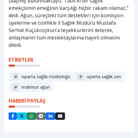
ulaşmış bulunmaktayız. Tabii ki bir sağlık
emekçisinin emeğinin karşılığı hiçbir rakam olamaz,”
dedi. Ağun, süreçteki tüm destekleri için komisyon
üyelerine ve özellikle İl Sağlık Müdürü Mustafa
Serhat Küçükcoşkun’a teşekkürlerini ileterek,
anlaşmanın tüm meslektaşlarına hayırlı olmasını
diledi.
ETİKETLER
#
ısparta sağlık müdürlüğü
#
ısparta sağlık sen
#
mahmut ağun
HABERİ PAYLAŞ