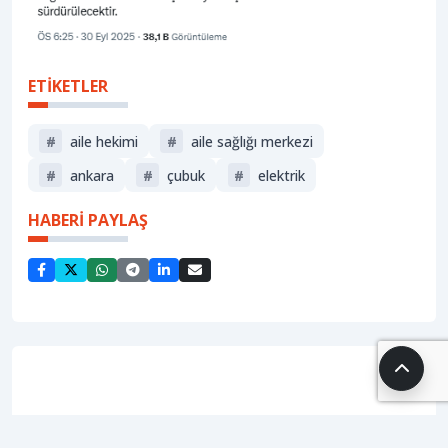
ETİKETLER
#
aile hekimi
#
aile sağlığı merkezi
#
ankara
#
çubuk
#
elektrik
HABERİ PAYLAŞ