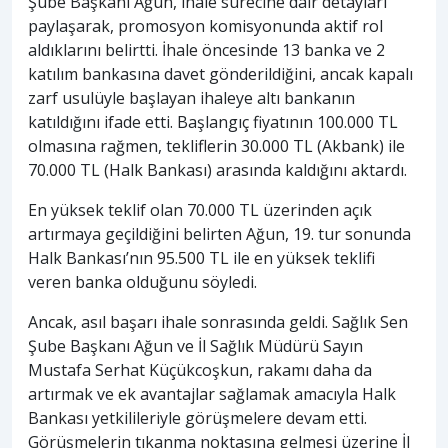
Şube Başkanı Ağun, ihale sürecine dair detayları
paylaşarak, promosyon komisyonunda aktif rol
aldıklarını belirtti. İhale öncesinde 13 banka ve 2
katılım bankasına davet gönderildiğini, ancak kapalı
zarf usulüyle başlayan ihaleye altı bankanın
katıldığını ifade etti. Başlangıç fiyatının 100.000 TL
olmasına rağmen, tekliflerin 30.000 TL (Akbank) ile
70.000 TL (Halk Bankası) arasında kaldığını aktardı.
En yüksek teklif olan 70.000 TL üzerinden açık
artırmaya geçildiğini belirten Ağun, 19. tur sonunda
Halk Bankası’nın 95.500 TL ile en yüksek teklifi
veren banka olduğunu söyledi.
Ancak, asıl başarı ihale sonrasında geldi. Sağlık Sen
Şube Başkanı Ağun ve İl Sağlık Müdürü Sayın
Mustafa Serhat Küçükcoşkun, rakamı daha da
artırmak ve ek avantajlar sağlamak amacıyla Halk
Bankası yetkilileriyle görüşmelere devam etti.
Görüşmelerin tıkanma noktasına gelmesi üzerine İl