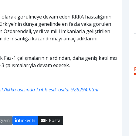
iz olarak görülmeye devam eden KKKA hastalığının
Türkiye’nin dünya genelinde en fazla vaka görülen
zdarendeli, yerli ve milli imkanlarla geliştirilen
m de insanlığa kazandırmayı amaçladıklarını
cak Faz-1 çalışmalarının ardından, daha geniş katılımcı
z-3 çalışmalarıyla devam edecek.
k/kkka-asisinda-kritik-esik-asildi-928294.html
egram
LinkedIn
E-Posta