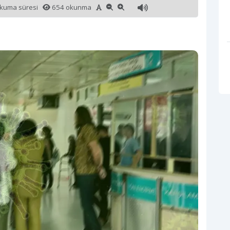
okuma süresi
654 okunma