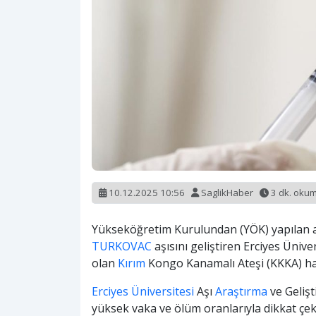
10.12.2025 10:56
SaglikHaber
3 dk. oku
Yükseköğretim Kurulundan (YÖK) yapılan 
TURKOVAC
aşısını geliştiren Erciyes Ünive
olan
Kırım
Kongo Kanamalı Ateşi (KKKA) hast
Erciyes Üniversitesi
Aşı
Araştırma
ve Geliş
yüksek vaka ve ölüm oranlarıyla dikkat ç