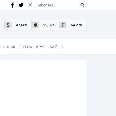
Site içi arama
47,66₺
55,02₺
64,27₺
KONULAR
ÖZLÜK
KPSS
SAĞLIK