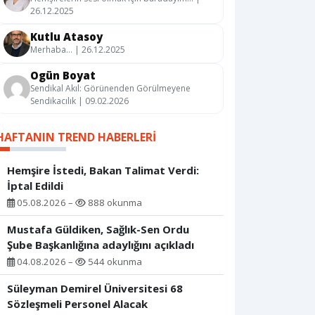
26.12.2025
Kutlu Atasoy
Merhaba… | 26.12.2025
Ogün Boyat
Sendikal Akıl: Görünenden Görülmeyene
Sendikacılık | 09.02.2026
HAFTANIN TREND HABERLERI
Hemşire İstedi, Bakan Talimat Verdi:
İptal Edildi
05.08.2026 –
888 okunma
Mustafa Güldiken, Sağlık-Sen Ordu
Şube Başkanlığına adaylığını açıkladı
04.08.2026 –
544 okunma
Süleyman Demirel Üniversitesi 68
Sözleşmeli Personel Alacak