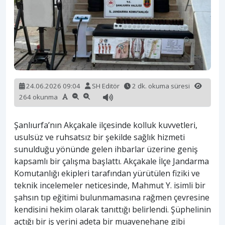
24.06.2026 09:04
SH Editör
2 dk. okuma süresi
264 okunma
Şanlıurfa’nın Akçakale ilçesinde kolluk kuvvetleri,
usulsüz ve ruhsatsız bir şekilde sağlık hizmeti
sunulduğu yönünde gelen ihbarlar üzerine geniş
kapsamlı bir çalışma başlattı. Akçakale İlçe Jandarma
Komutanlığı ekipleri tarafından yürütülen fiziki ve
teknik incelemeler neticesinde, Mahmut Y. isimli bir
şahsın tıp eğitimi bulunmamasına rağmen çevresine
kendisini hekim olarak tanıttığı belirlendi. Şüphelinin
açtığı bir iş yerini adeta bir muayenehane gibi