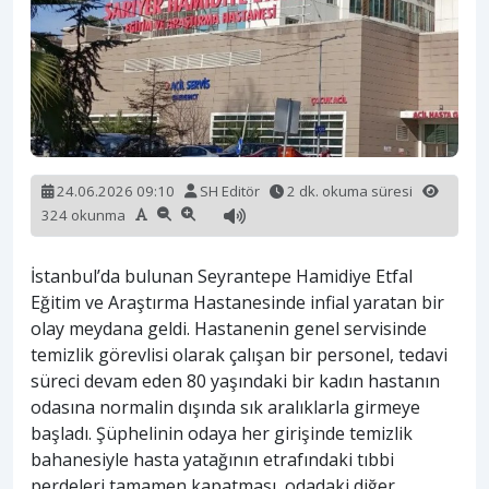
24.06.2026 09:10
SH Editör
2 dk. okuma süresi
324 okunma
İstanbul’da bulunan Seyrantepe Hamidiye Etfal
Eğitim ve Araştırma Hastanesinde infial yaratan bir
olay meydana geldi. Hastanenin genel servisinde
temizlik görevlisi olarak çalışan bir personel, tedavi
süreci devam eden 80 yaşındaki bir kadın hastanın
odasına normalin dışında sık aralıklarla girmeye
başladı. Şüphelinin odaya her girişinde temizlik
bahanesiyle hasta yatağının etrafındaki tıbbi
perdeleri tamamen kapatması, odadaki diğer