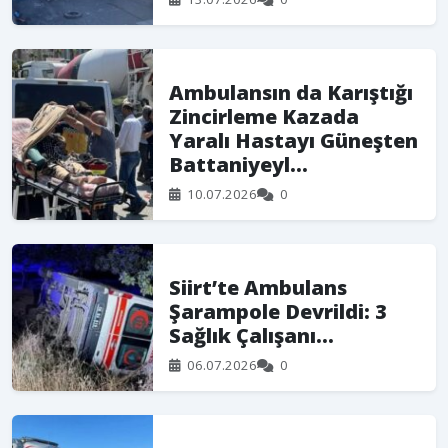
Ambulansın da Karıştığı
Zincirleme Kazada
Yaralı Hastayı Güneşten
Battaniyeyl...
10.07.2026
0
Siirt’te Ambulans
Şarampole Devrildi: 3
Sağlık Çalışanı…
06.07.2026
0