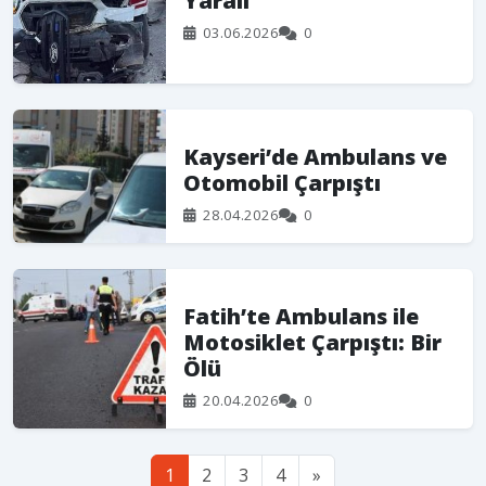
Yaralı
03.06.2026
0
Kayseri’de Ambulans ve
Otomobil Çarpıştı
28.04.2026
0
Fatih’te Ambulans ile
Motosiklet Çarpıştı: Bir
Ölü
20.04.2026
0
1
2
3
4
»