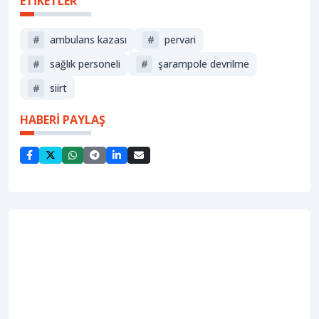
ETİKETLER
#
ambulans kazası
#
pervari
#
sağlık personeli
#
şarampole devrilme
#
siirt
HABERİ PAYLAŞ