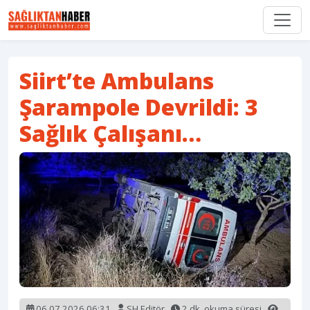
Siirt’te Ambulans
Şarampole Devrildi: 3
Sağlık Çalışanı…
06.07.2026 06:31
SH Editör
2 dk. okuma süresi