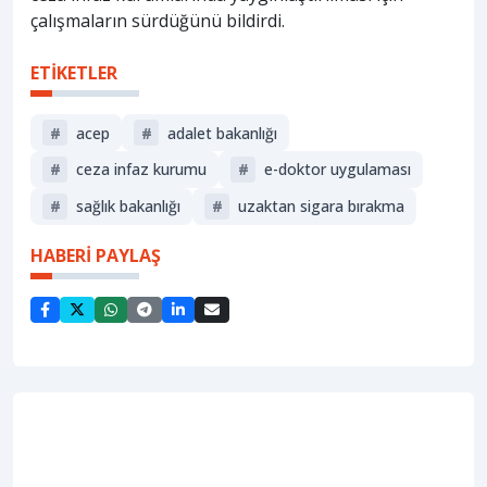
çalışmaların sürdüğünü bildirdi.
ETİKETLER
#
acep
#
adalet bakanlığı
#
ceza infaz kurumu
#
e-doktor uygulaması
#
sağlik bakanliği
#
uzaktan sigara bırakma
HABERİ PAYLAŞ