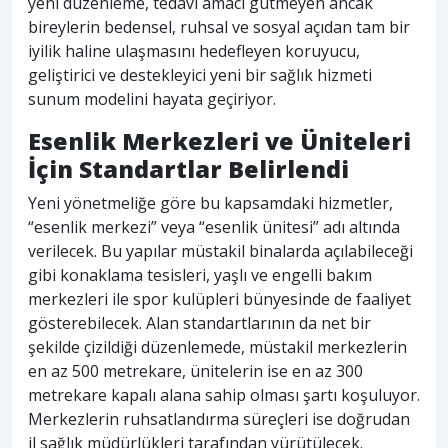
yeni düzenleme, tedavi amacı gütmeyen ancak
bireylerin bedensel, ruhsal ve sosyal açıdan tam bir
iyilik haline ulaşmasını hedefleyen koruyucu,
geliştirici ve destekleyici yeni bir sağlık hizmeti
sunum modelini hayata geçiriyor.
Esenlik Merkezleri ve Üniteleri
İçin Standartlar Belirlendi
Yeni yönetmeliğe göre bu kapsamdaki hizmetler,
“esenlik merkezi” veya “esenlik ünitesi” adı altında
verilecek. Bu yapılar müstakil binalarda açılabileceği
gibi konaklama tesisleri, yaşlı ve engelli bakım
merkezleri ile spor kulüpleri bünyesinde de faaliyet
gösterebilecek. Alan standartlarının da net bir
şekilde çizildiği düzenlemede, müstakil merkezlerin
en az 500 metrekare, ünitelerin ise en az 300
metrekare kapalı alana sahip olması şartı koşuluyor.
Merkezlerin ruhsatlandırma süreçleri ise doğrudan
il sağlık müdürlükleri tarafından yürütülecek.