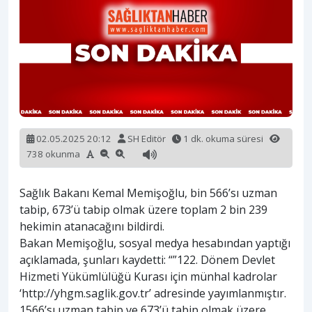
02.05.2025 20:12
SH Editör
1 dk. okuma süresi
738 okunma
Sağlık Bakanı Kemal Memişoğlu, bin 566’sı uzman
tabip, 673’ü tabip olmak üzere toplam 2 bin 239
hekimin atanacağını bildirdi.
Bakan Memişoğlu, sosyal medya hesabından yaptığı
açıklamada, şunları kaydetti: “”122. Dönem Devlet
Hizmeti Yükümlülüğü Kurası için münhal kadrolar
‘http://yhgm.saglik.gov.tr’ adresinde yayımlanmıştır.
1566’sı uzman tabip ve 673’ü tabip olmak üzere