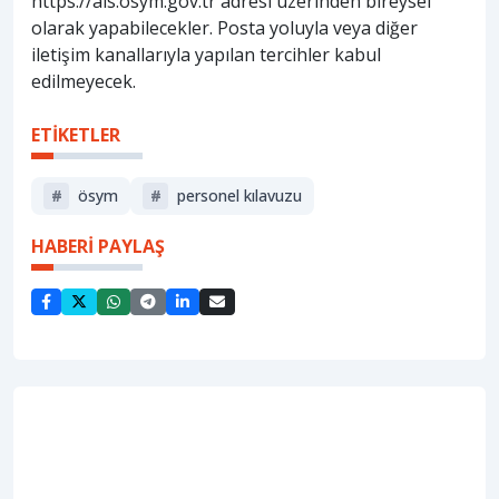
https://ais.osym.gov.tr adresi üzerinden bireysel
olarak yapabilecekler. Posta yoluyla veya diğer
iletişim kanallarıyla yapılan tercihler kabul
edilmeyecek.
ETİKETLER
#
ösym
#
personel kılavuzu
HABERİ PAYLAŞ