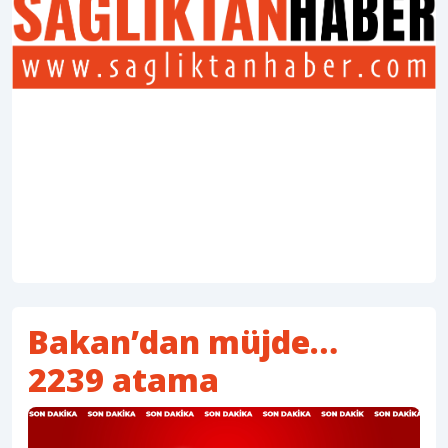
Bakan’dan müjde…
2239 atama