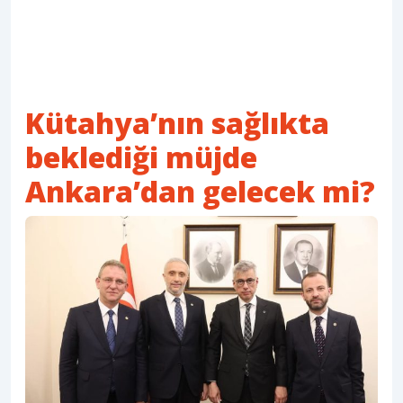
Kütahya’nın sağlıkta
beklediği müjde
Ankara’dan gelecek mi?