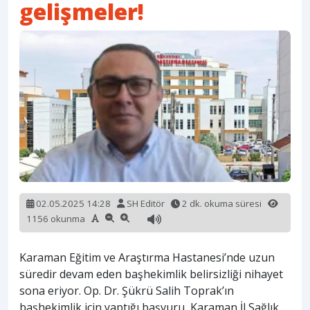
gelişmeler!
02.05.2025 14:28
SH Editör
2 dk. okuma süresi
1156 okunma
Karaman Eğitim ve Araştırma Hastanesi’nde uzun
süredir devam eden başhekimlik belirsizliği nihayet
sona eriyor. Op. Dr. Şükrü Salih Toprak’ın
başhekimlik için yaptığı başvuru, Karaman İl Sağlık