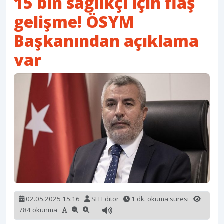
15 bin sağlıkçı için flaş
gelişme! ÖSYM
Başkanından açıklama
var
02.05.2025 15:16
SH Editör
1 dk. okuma süresi
784 okunma