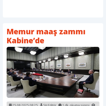
Memur maaş zammı
Kabine’de
25.08.2025 08:25
SH Editör
1 dk. okuma süresi