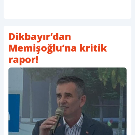
Dikbayır’dan
Memişoğlu’na kritik
rapor!