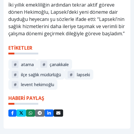
İki yıllık emekliliğin ardından tekrar aktif göreve
dönen Hekimoğlu, Lapseki’deki yeni döneme dair
duyduğu heyecanı şu sözlerle ifade etti: “Lapseki’nin
sağlık hizmetlerini daha ileriye taşımak ve verimli bir
çalışma dönemi geçirmek dileğiyle göreve başladım.”
ETİKETLER
#
atama
#
çanakkale
#
ilçe sağlık müdürlüğü
#
lapseki
#
levent hekimoğlu
HABERİ PAYLAŞ