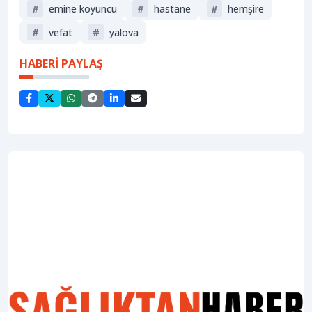
#
emine koyuncu
#
hastane
#
hemşire
#
vefat
#
yalova
HABERİ PAYLAŞ