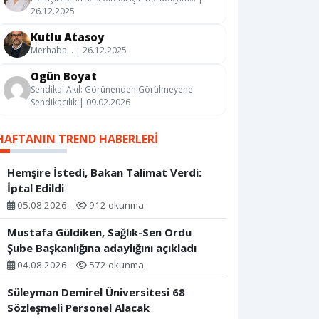
26.12.2025
Kutlu Atasoy
Merhaba… | 26.12.2025
Ogün Boyat
Sendikal Akıl: Görünenden Görülmeyene
Sendikacılık | 09.02.2026
HAFTANIN TREND HABERLERI
Hemşire İstedi, Bakan Talimat Verdi:
İptal Edildi
05.08.2026 –
912 okunma
Mustafa Güldiken, Sağlık-Sen Ordu
Şube Başkanlığına adaylığını açıkladı
04.08.2026 –
572 okunma
Süleyman Demirel Üniversitesi 68
Sözleşmeli Personel Alacak