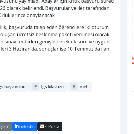
uzunu yayımladı. Adaylar için kritik başvuru süreci
6 olarak belirlendi. Başvurular veliler tarafından
rlüklerince onaylanacak.
ilik, başvuruda talep eden öğrencilere iki oturum
oluşan ücretsiz beslenme paketi verilmesi olacak.
in sınav tedbirleri genişletilerek ek süre ve uygun
lgeleri 3 Haziran’da, sonuçlar ise 10 Temmuz’da ilan
gs başvuruları
#
lgs kılavuzu
#
meb
egram
LinkedIn
E-Posta