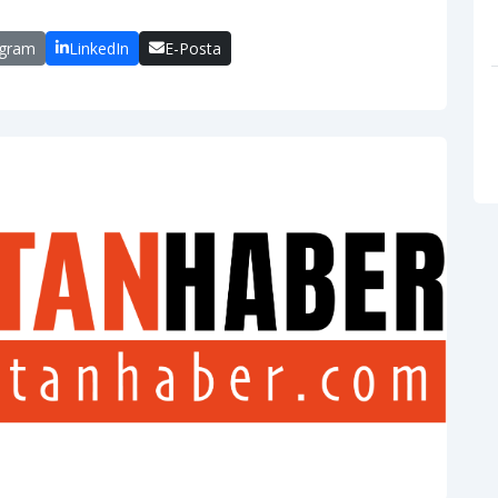
egram
LinkedIn
E-Posta