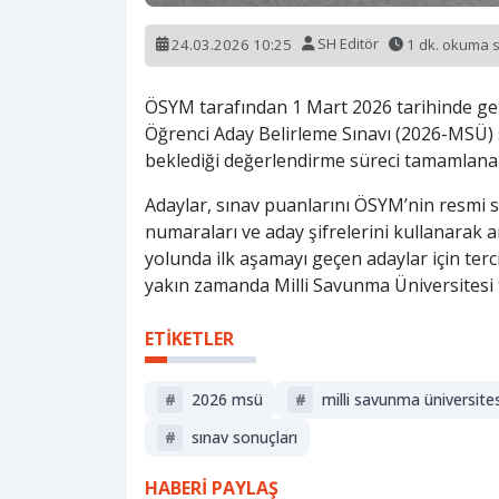
24.03.2026 10:25
SH Editör
1 dk. okuma 
ÖSYM tarafından 1 Mart 2026 tarihinde gerç
Öğrenci Aday Belirleme Sınavı (2026-MSÜ) 
beklediği değerlendirme süreci tamamlanarak
Adaylar, sınav puanlarını ÖSYM’nin resmi s
numaraları ve aday şifrelerini kullanarak a
yolunda ilk aşamayı geçen adaylar için terc
yakın zamanda Milli Savunma Üniversitesi 
ETİKETLER
#
2026 msü
#
milli savunma üniversites
#
sınav sonuçları
HABERİ PAYLAŞ