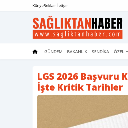
Künye
Reklam
İletişim
GÜNDEM
BAKANLIK
SENDİKA
ÖZEL 
LGS 2026 Başvuru K
İşte Kritik Tarihler