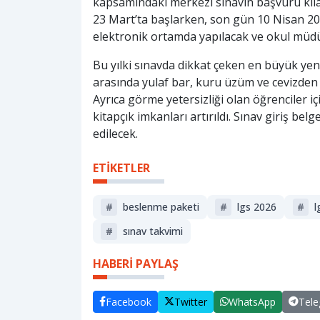
kapsamındaki merkezi sınavın başvuru kılav
23 Mart’ta başlarken, son gün 10 Nisan 202
elektronik ortamda yapılacak ve okul müdü
Bu yılki sınavda dikkat çeken en büyük yen
arasında yulaf bar, kuru üzüm ve cevizden 
Ayrıca görme yetersizliği olan öğrenciler iç
kitapçık imkanları artırıldı. Sınav giriş be
edilecek.
ETİKETLER
#
beslenme paketi
#
lgs 2026
#
l
#
sınav takvimi
HABERİ PAYLAŞ
Facebook
Twitter
WhatsApp
Tel