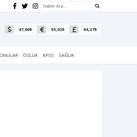
Site içi arama
47,66₺
55,02₺
64,27₺
KONULAR
ÖZLÜK
KPSS
SAĞLIK