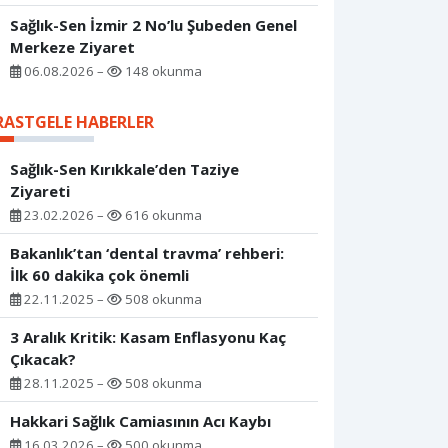
Sağlık-Sen İzmir 2 No’lu Şubeden Genel
Merkeze Ziyaret
06.08.2026 –
148 okunma
RASTGELE HABERLER
Sağlık-Sen Kırıkkale’den Taziye
Ziyareti
23.02.2026 –
616 okunma
Bakanlık’tan ‘dental travma’ rehberi:
İlk 60 dakika çok önemli
22.11.2025 –
508 okunma
3 Aralık Kritik: Kasam Enflasyonu Kaç
Çıkacak?
28.11.2025 –
508 okunma
Hakkari Sağlık Camiasının Acı Kaybı
16.03.2026 –
500 okunma