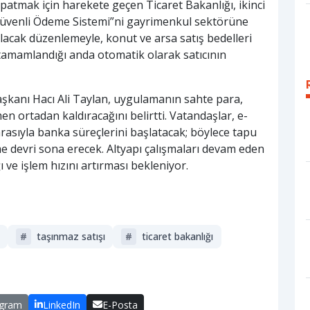
patmak için harekete geçen Ticaret Bakanlığı, ikinci
“Güvenli Ödeme Sistemi”ni gayrimenkul sektörüne
olacak düzenlemeyle, konut ve arsa satış bedelleri
 tamamlandığı anda otomatik olarak satıcının
şkanı Hacı Ali Taylan, uygulamanın sahte para,
amen ortadan kaldıracağını belirtti. Vatandaşlar, e-
asıyla banka süreçlerini başlatacak; böylece tapu
e devri sona erecek. Altyapı çalışmaları devam eden
 ve işlem hızını artırması bekleniyor.
i
#
taşınmaz satışı
#
ticaret bakanlığı
egram
LinkedIn
E-Posta