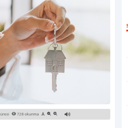
süresi
728 okunma