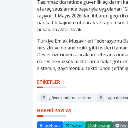
Taşınmaz ticaretinde güvenlik açıklarını ka
el araç satışlarında başarıyla uygulanan 
taşıyor. 1 Mayıs 2026’dan itibaren geçerli 
banka blokajında tutulacak ve tapu tescili
hesabına aktarılacak.
Türkiye Emlak Müşavirleri Federasyonu Ba
hırsızlık ve dolandırıcılık gibi riskleri tam
Devlet üzerinden alacakları referans numar
dairesine yüksek miktarlarda nakit götürm
sistemin, gayrimenkul sektöründe şeffaflığı
ETİKETLER
#
güvenli ödeme sistemi
#
tapu daires
HABERİ PAYLAŞ
Facebook
Twitter
WhatsApp
Tel