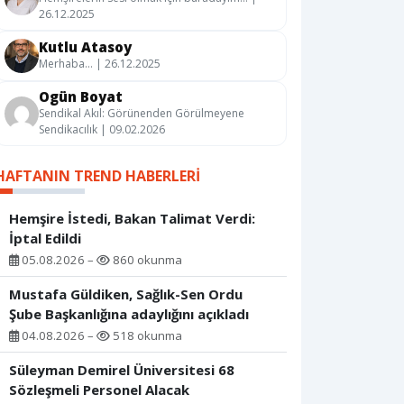
26.12.2025
Kutlu Atasoy
Merhaba… | 26.12.2025
Ogün Boyat
Sendikal Akıl: Görünenden Görülmeyene
Sendikacılık | 09.02.2026
HAFTANIN TREND HABERLERI
Hemşire İstedi, Bakan Talimat Verdi:
İptal Edildi
05.08.2026 –
860 okunma
Mustafa Güldiken, Sağlık-Sen Ordu
Şube Başkanlığına adaylığını açıkladı
04.08.2026 –
518 okunma
Süleyman Demirel Üniversitesi 68
Sözleşmeli Personel Alacak