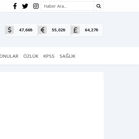
Site içi arama
47,66₺
55,02₺
64,27₺
KONULAR
ÖZLÜK
KPSS
SAĞLIK