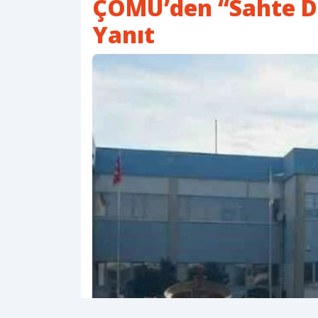
ÇOMÜ’den “Sahte Di
Yanıt