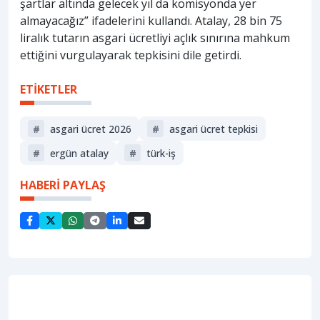
şartlar altında gelecek yıl da komisyonda yer
almayacağız” ifadelerini kullandı. Atalay, 28 bin 75
liralık tutarın asgari ücretliyi açlık sınırına mahkum
ettiğini vurgulayarak tepkisini dile getirdi.
ETİKETLER
#
asgari ücret 2026
#
asgari ücret tepkisi
#
ergün atalay
#
türk-i̇ş
HABERİ PAYLAŞ