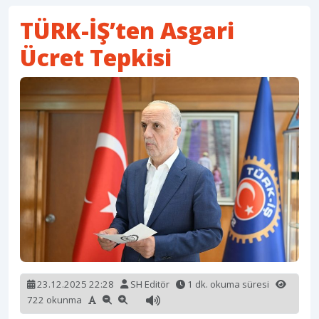
TÜRK-İŞ’ten Asgari
Ücret Tepkisi
23.12.2025 22:28
SH Editör
1 dk. okuma süresi
722 okunma