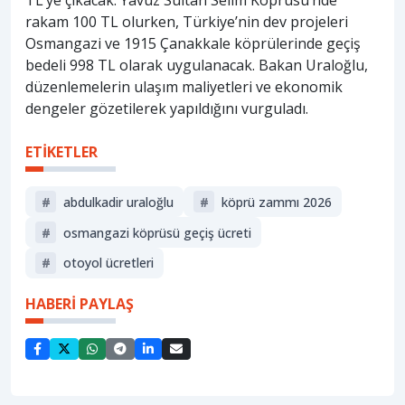
TL’ye çıkacak. Yavuz Sultan Selim Köprüsü’nde
rakam 100 TL olurken, Türkiye’nin dev projeleri
Osmangazi ve 1915 Çanakkale köprülerinde geçiş
bedeli 998 TL olarak uygulanacak. Bakan Uraloğlu,
düzenlemelerin ulaşım maliyetleri ve ekonomik
dengeler gözetilerek yapıldığını vurguladı.
ETİKETLER
#
abdulkadir uraloğlu
#
köprü zammı 2026
#
osmangazi köprüsü geçiş ücreti
#
otoyol ücretleri
HABERİ PAYLAŞ