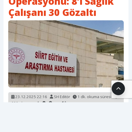
Operasyonu: 8’i Sağlık
Çalışanı 30 Gözaltı
23.12.2025 22:16
SH Editör
1 dk. okuma süresi
690 okunma
Siirt Cumhuriyet Başsavcılığı koordinesinde
yürütülen büyük bir operasyonla, Siirt Eğitim ve