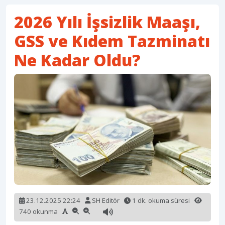
2026 Yılı İşsizlik Maaşı,
GSS ve Kıdem Tazminatı
Ne Kadar Oldu?
23.12.2025 22:24
SH Editör
1 dk. okuma süresi
740 okunma