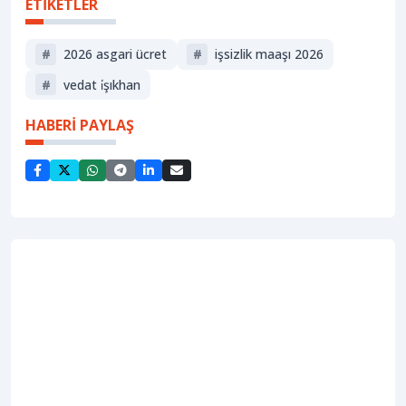
ETİKETLER
#
2026 asgari ücret
#
işsizlik maaşı 2026
#
vedat i̇şıkhan
HABERİ PAYLAŞ