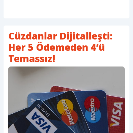
Cüzdanlar Dijitalleşti:
Her 5 Ödemeden 4’ü
Temassız!