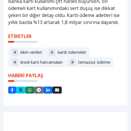
banka kartı kullanımı çift haneli büyürken, ön
ödemeli kart kullanımındaki sert düşüş ise dikkat
çeken bir diğer detay oldu. Kartlı ödeme adetleri ise
yıllık bazda %13 artarak 1,8 milyar sınırına dayandı.
ETİKETLER
#
bkm verileri
#
kartlı ödemeler
#
kredi kartı harcamaları
#
temassız ödeme
HABERİ PAYLAŞ