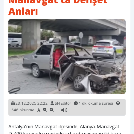
Anları
23.12.2025 22:22
SH Editör
1 dk. okuma süresi
646 okunma
Antalya’nın Manavgat ilçesinde, Alanya-Manavgat
D-400 karayolu üzerinde art arda yaşanan iki kaza,