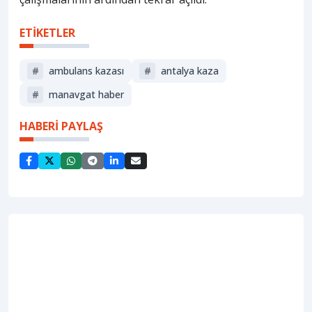
ETİKETLER
#
ambulans kazası
#
antalya kaza
#
manavgat haber
HABERİ PAYLAŞ