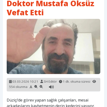
Doktor Mustafa Öksüz
Vefat Etti
03.03.2026 10:21
SH Editör
1 dk. okuma süresi
554 okunma
Düziçi’de görev yapan sağlık çalışanları, mesai
arkadaşlarını kaybetmenin derin kederini yaşıyor.