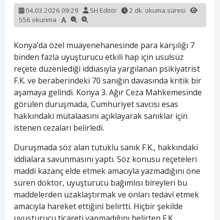
04.03.2026 09:29
SH Editör
2 dk. okuma süresi
556 okunma
Konya’da özel muayenehanesinde para karşılığı 7
binden fazla uyuşturucu etkili hap için usulsüz
reçete düzenlediği iddiasıyla yargılanan psikiyatrist
F.K. ve beraberindeki 70 sanığın davasında kritik bir
aşamaya gelindi. Konya 3. Ağır Ceza Mahkemesinde
görülen duruşmada, Cumhuriyet savcısı esas
hakkındaki mütalaasını açıklayarak sanıklar için
istenen cezaları belirledi.
Duruşmada söz alan tutuklu sanık F.K., hakkındaki
iddialara savunmasını yaptı. Söz konusu reçeteleri
maddi kazanç elde etmek amacıyla yazmadığını öne
süren doktor, uyuşturucu bağımlısı bireyleri bu
maddelerden uzaklaştırmak ve onları tedavi etmek
amacıyla hareket ettiğini belirtti. Hiçbir şekilde
uyuşturucu ticareti yapmadığını belirten F.K.,