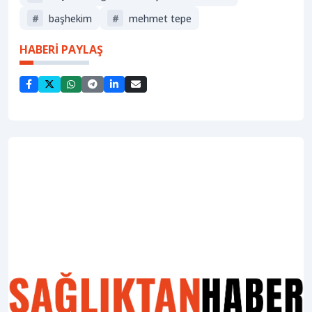
#
başhekim
#
mehmet tepe
HABERİ PAYLAŞ