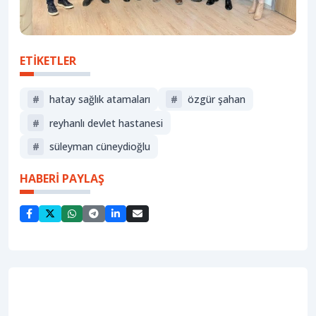
ETİKETLER
#
hatay sağlık atamaları
#
özgür şahan
#
reyhanlı devlet hastanesi
#
süleyman cüneydioğlu
HABERİ PAYLAŞ