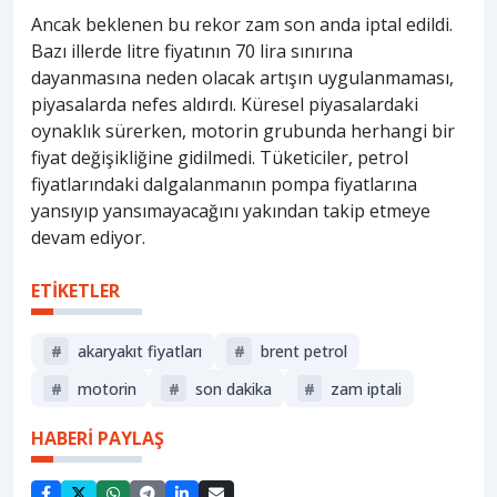
Ancak beklenen bu rekor zam son anda iptal edildi.
Bazı illerde litre fiyatının 70 lira sınırına
dayanmasına neden olacak artışın uygulanmaması,
piyasalarda nefes aldırdı. Küresel piyasalardaki
oynaklık sürerken, motorin grubunda herhangi bir
fiyat değişikliğine gidilmedi. Tüketiciler, petrol
fiyatlarındaki dalgalanmanın pompa fiyatlarına
yansıyıp yansımayacağını yakından takip etmeye
devam ediyor.
ETİKETLER
#
akaryakıt fiyatları
#
brent petrol
#
motorin
#
son dakika
#
zam iptali
HABERİ PAYLAŞ