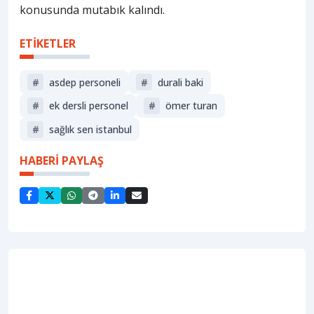
konusunda mutabık kalındı.
ETİKETLER
#
asdep personeli
#
durali baki
#
ek dersli personel
#
ömer turan
#
sağlık sen istanbul
HABERİ PAYLAŞ