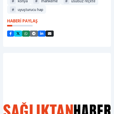
#
konya
#
mahkeme
#
usulsüz reçete
#
uyuşturucu hap
HABERİ PAYLAŞ