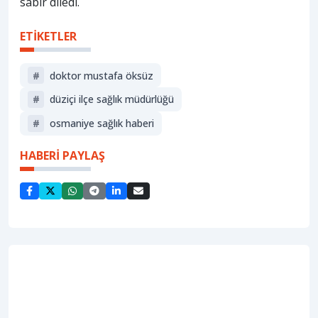
sabır diledi.
ETİKETLER
#
doktor mustafa öksüz
#
düziçi ilçe sağlık müdürlüğü
#
osmaniye sağlık haberi
HABERİ PAYLAŞ