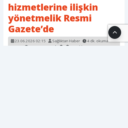
hizmetlerine ilişkin
yönetmelik Resmi
Gazete’de
23.06.2026 02:15
Sağlıktan Haber
4 dk. okuma
süresi
234 okunma
Kaynak:
www.ntv.com.tr