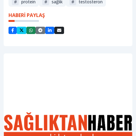
#
protein
#
sağlık
#
testosteron
HABERİ PAYLAŞ