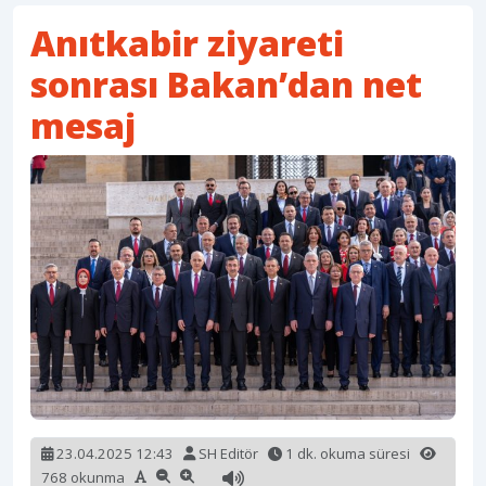
Anıtkabir ziyareti
sonrası Bakan’dan net
mesaj
23.04.2025 12:43
SH Editör
1 dk. okuma süresi
768 okunma