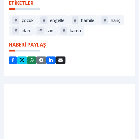
ETİKETLER
#
çocuk
#
engelle
#
hamile
#
hariç
#
idari
#
i̇zin
#
kamu
HABERİ PAYLAŞ