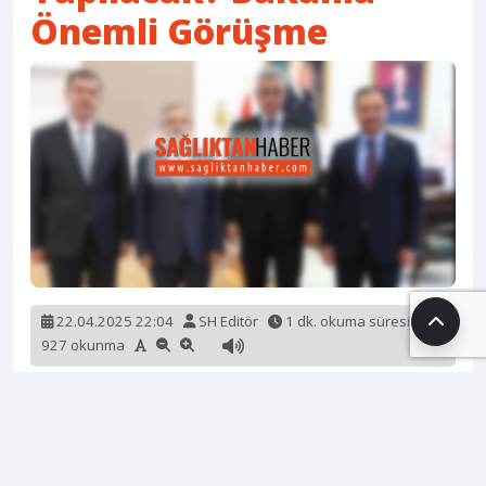
Önemli Görüşme
22.04.2025 22:04
SH Editör
1 dk. okuma süresi
927 okunma
AK Parti Tokat Milletvekili Dt. Cüneyt Aldemir, Tokat
milletvekilleri olarak Sağlık Bakanı Prof. Dr. Kemal
Memişoğlu’nu ziyaret ettiklerini ve Tokat’a büyük
bir yatırım olan “Şehir Hastanesi” projesini masaya