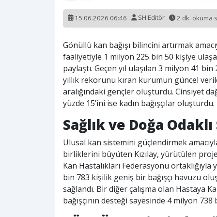
15.06.2026 06:46
SH Editör
2 dk. okuma 
Gönüllü kan bağışı bilincini artırmak amacıy
faaliyetiyle 1 milyon 225 bin 50 kişiye ulaşa
paylaştı. Geçen yıl ulaşılan 3 milyon 41 bin 
yıllık rekorunu kıran kurumun güncel verile
aralığındaki gençler oluşturdu. Cinsiyet da
yüzde 15’ini ise kadın bağışçılar oluşturdu.
Sağlık ve Doğa Odaklı
Ulusal kan sistemini güçlendirmek amacıyla
birliklerini büyüten Kızılay, yürütülen pro
Kan Hastalıkları Federasyonu ortaklığıyla y
bin 783 kişilik geniş bir bağışçı havuzu ol
sağlandı. Bir diğer çalışma olan Hastaya K
bağışçının desteği sayesinde 4 milyon 738 