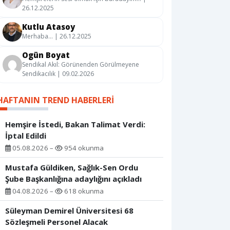
26.12.2025
Kutlu Atasoy
Merhaba… | 26.12.2025
Ogün Boyat
Sendikal Akıl: Görünenden Görülmeyene
Sendikacılık | 09.02.2026
HAFTANIN TREND HABERLERI
Hemşire İstedi, Bakan Talimat Verdi:
İptal Edildi
05.08.2026 –
954 okunma
Mustafa Güldiken, Sağlık-Sen Ordu
Şube Başkanlığına adaylığını açıkladı
04.08.2026 –
618 okunma
Süleyman Demirel Üniversitesi 68
Sözleşmeli Personel Alacak