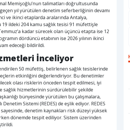
Kemal Memişoğlu’nun talimatları doğrultusunda
, geçen yıl yürütülen denetim seferberliğinin devamı
nci ve ikinci etaplarda aralarında Antalya,
9 ildeki 204 kamu sağlık tesisi 91 müfettişle
 Temmuz’a kadar sürecek olan üçüncü etapta ise 12
rogramın dördüncü etabının ise 2026 yılının ikinci
am edeceği bildirildi.
zmetleri İnceliyor
irilen 50 müfettiş, belirlenen sağlık tesislerinde
çlerin etkinliğini değerlendiriyor. Bu denetimler
ecek olası risklerin önceden tespit edilmesi, iyi
 sağlık hizmetlerinin sürdürülebilir şekilde
Başkanlığı bünyesinde yürütülen bu çalışmalara,
ı Denetim Sistemi (REDES) de eşlik ediyor. REDES
r sayesinde, denetim kaynakları risk düzeyi yüksek
 erken dönemde tespit ediliyor. Sistem üzerinden
irildi.