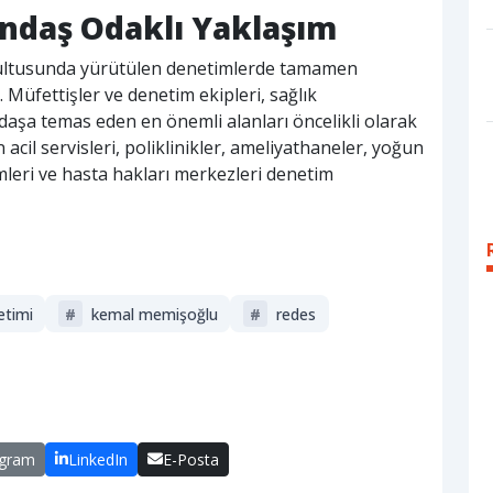
andaş Odaklı Yaklaşım
rultusunda yürütülen denetimlerde tamamen
Müfettişler ve denetim ekipleri, sağlık
şa temas eden en önemli alanları öncelikli olarak
cil servisleri, poliklinikler, ameliyathaneler, yoğun
imleri ve hasta hakları merkezleri denetim
etimi
#
kemal memişoğlu
#
redes
egram
LinkedIn
E-Posta