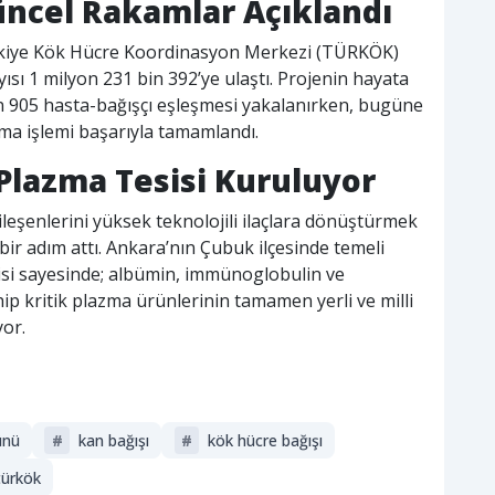
ncel Rakamlar Açıklandı
Türkiye Kök Hücre Koordinasyon Merkezi (TÜRKÖK)
yısı 1 milyon 231 bin 392’ye ulaştı. Projenin hayata
in 905 hasta-bağışçı eşleşmesi yakalanırken, bugüne
ma işlemi başarıyla tamamlandı.
k Plazma Tesisi Kuruluyor
ileşenlerini yüksek teknolojili ilaçlara dönüştürmek
ir adım attı. Ankara’nın Çubuk ilçesinde temeli
sisi sayesinde; albümin, immünoglobulin ve
ip kritik plazma ürünlerinin tamamen yerli ve milli
yor.
ünü
#
kan bağışı
#
kök hücre bağışı
türkök