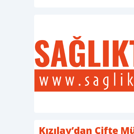
Kızılay’dan Çifte M