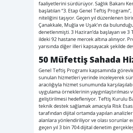
faaliyetlerini sürdürüyor. Sağlık Bakanı 
başlatılan “3. Etap Genel Teftiş Programı”
niteliğini taşıyor. Geçen yıl düzenlenen biri
Çanakkale, Muğla ve Uşak’ın da bulunduğu 1
denetlenmişti. 3 Haziran’da başlayan ve 3
ildeki 92 hastane mercek altına alınıyor. P
yarısında diğer illeri kapsayacak şekilde dev
50 Müfettiş Sahada Hi
Genel Teftiş Programı kapsamında görevlend
sunulan hizmetleri yerinde inceleyerek süre
aracılığıyla hizmet sunumunda karşılaşılabil
uygulama örneklerinin yaygınlaştırılması ve
geliştirilmesi hedefleniyor. Teftiş Kurulu 
teknik destek sağlamak amacıyla Risk Esasl
tarafından dijital ortamda yapılan analizle
alanlara yönlendiriliyor ve olası sorunlar
geçen yıl 3 bin 704 dijital denetim gerçekleşt