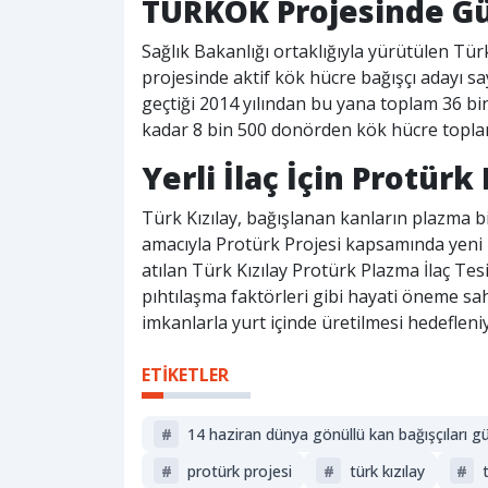
TÜRKÖK Projesinde Gü
Sağlık Bakanlığı ortaklığıyla yürütülen 
projesinde aktif kök hücre bağışçı adayı sa
geçtiği 2014 yılından bu yana toplam 36 b
kadar 8 bin 500 donörden kök hücre topla
Yerli İlaç İçin Protür
Türk Kızılay, bağışlanan kanların plazma b
amacıyla Protürk Projesi kapsamında yeni b
atılan Türk Kızılay Protürk Plazma İlaç Te
pıhtılaşma faktörleri gibi hayati öneme sah
imkanlarla yurt içinde üretilmesi hedefleni
ETİKETLER
#
14 haziran dünya gönüllü kan bağışçıları g
#
protürk projesi
#
türk kızılay
#