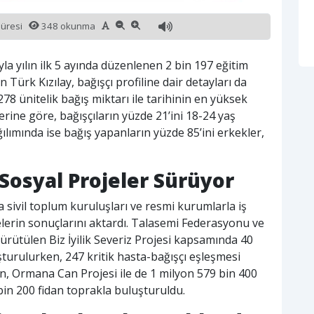
süresi
348 okunma
la yılın ilk 5 ayında düzenlenen 2 bin 197 eğitim
n Türk Kızılay, bağışçı profiline dair detayları da
278 ünitelik bağış miktarı ile tarihinin en yüksek
rine göre, bağışçıların yüzde 21’ini 18-24 yaş
ğılımında ise bağış yapanların yüzde 85’ini erkekler,
 Sosyal Projeler Sürüyor
 sivil toplum kuruluşları ve resmi kurumlarla iş
jelerin sonuçlarını aktardı. Talasemi Federasyonu ve
ürütülen Biz İyilik Severiz Projesi kapsamında 40
uşturulurken, 247 kritik hasta-bağışçı eşleşmesi
an, Ormana Can Projesi ile de 1 milyon 579 bin 400
bin 200 fidan toprakla buluşturuldu.