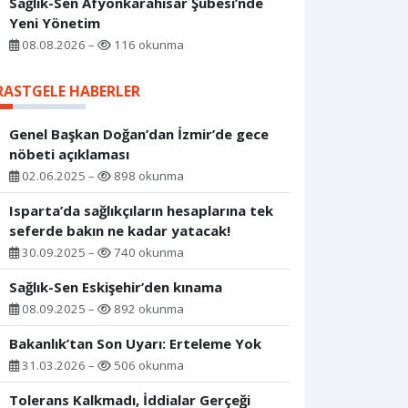
Sağlık-Sen Afyonkarahisar Şubesi’nde
Yeni Yönetim
08.08.2026 –
116 okunma
RASTGELE HABERLER
Genel Başkan Doğan’dan İzmir’de gece
nöbeti açıklaması
02.06.2025 –
898 okunma
Isparta’da sağlıkçıların hesaplarına tek
seferde bakın ne kadar yatacak!
30.09.2025 –
740 okunma
Sağlık-Sen Eskişehir’den kınama
08.09.2025 –
892 okunma
Bakanlık’tan Son Uyarı: Erteleme Yok
31.03.2026 –
506 okunma
Tolerans Kalkmadı, İddialar Gerçeği