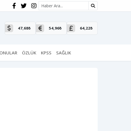
Site içi arama
47,68₺
54,96₺
64,22₺
KONULAR
ÖZLÜK
KPSS
SAĞLIK