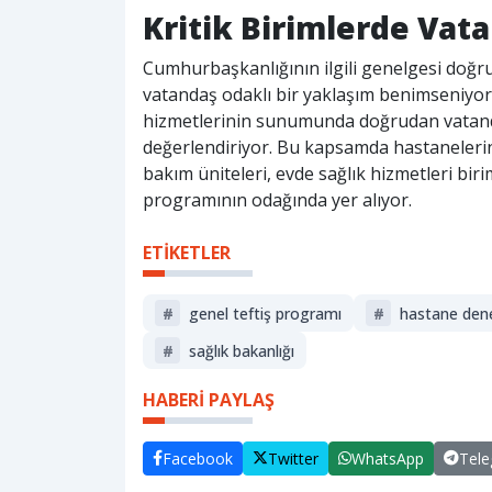
Kritik Birimlerde Vat
Cumhurbaşkanlığının ilgili genelgesi doğ
vatandaş odaklı bir yaklaşım benimseniyor. 
hizmetlerinin sunumunda doğrudan vatanda
değerlendiriyor. Bu kapsamda hastanelerin a
bakım üniteleri, evde sağlık hizmetleri bir
programının odağında yer alıyor.
ETİKETLER
#
genel teftiş programı
#
hastane den
#
sağlik bakanliği
HABERİ PAYLAŞ
Facebook
Twitter
WhatsApp
Tel