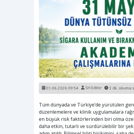
01.06.2026 09:54
SH Editör
3 dk. okuma 
Tüm dünyada ve Türkiye’de yürütülen geniş 
düzenlemelere ve klinik uygulamalara rağm
en büyük risk faktörlerinden biri olma özel
daha etkin, tutarlı ve sürdürülebilir bir ş
adım atıldı. Bilimsel bilgi birikimini, saha d