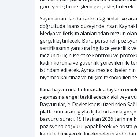
göre yerleştirme işlemi gerçekleştirilecek.
Yayımlanan ilanda kadro dağılımları ve aranıl
doğrultuda lisans düzeyinde İnsan Kaynaklar
Medya ve İletişim alanlarından mezun olan
gerçekleştirilecek. Büro personeli pozisyon
sertifikasının yanı sıra İngilizce yeterlilik
mezunları için ise öfke kontrolü ve protokol
kadın koruma ve güvenlik görevlileri ile te
istihdam edilecek. Ayrıca meslek liselerini
biyomedikal cihaz ve bilişim teknolojileri t
İlana başvuruda bulunacak adayların emeklil
yapmasına engel teşkil edecek akıl veya v
Başvurular, e-Devlet kapısı üzerinden Sağl
platformu aracılığıyla dijital ortamda gerç
başvuru süreci, 15 Haziran 2026 tarihine 
pozisyona başvuru yapabilecek ve posta yo
kabul edilmeyecek. İncelemelerin ardından as