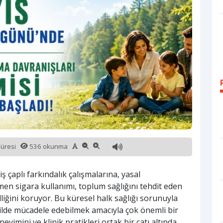
süresi
536 okunma
çaplı farkındalık çalışmalarına, yasal
en sigara kullanımı, toplum sağlığını tehdit eden
liğini koruyor. Bu küresel halk sağlığı sorunuyla
ekilde mücadele edebilmek amacıyla çok önemli bir
eneyimini ve klinik pratikleri ortak bir çatı altında