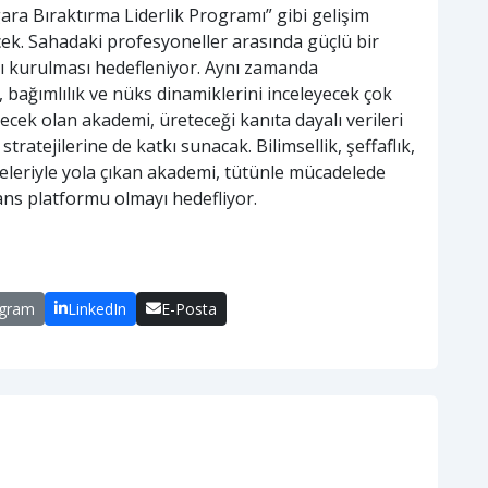
ara Bıraktırma Liderlik Programı” gibi gelişim
ecek. Sahadaki profesyoneller arasında güçlü bir
ğı kurulması hedefleniyor. Aynı zamanda
, bağımlılık ve nüks dinamiklerini inceleyecek çok
decek olan akademi, üreteceği kanıta dayalı verileri
stratejilerine de katkı sunacak. Bilimsellik, şeffaflık,
 ilkeleriyle yola çıkan akademi, tütünle mücadelede
ans platformu olmayı hedefliyor.
egram
LinkedIn
E-Posta