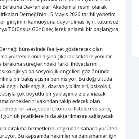
ve Bırakma Davranışları Akademisi resmi olarak
litikaları Derneği’nin 15 Mayıs 2026 tarihli yönetim
oner girişimin kamuoyuna duyurulması için, tütünsüz
nya Tütünsüz Günü seçilerek anlamlı bir başlangıca
rı Derneği bünyesinde faaliyet gösterecek olan
kma yöntemlerinin dışına çıkarak sektöre yeni bir
 bırakma süreçlerindeki farklı ihtiyaçlarını,
psikolojik ya da sosyolojik engelleri göz önünde
lmiş bir bakış açısını benimsiyor. Bu doğrultuda
k değil; halk sağlığı, davranış bilimleri, psikoloji,
atkısıyla çok boyutlu bir yaklaşımla ele alınacak.
gulama örneklerini yakından takip edecek olan
ehberler, araç setleri, kontrol listeleri ve süreç
ki günlük pratiklere hızla aktarılmasını sağlayacak.
igara bırakma hizmetlerini doğrudan sahada yürüten
şturuyor. Bu kapsamda hekimler ve danışmanlar için