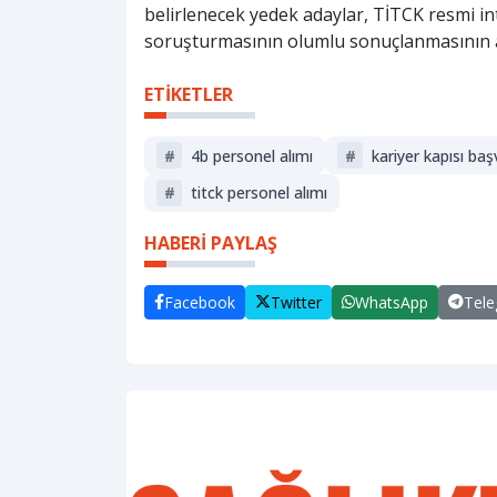
belirlenecek yedek adaylar, TİTCK resmi in
soruşturmasının olumlu sonuçlanmasının 
ETİKETLER
#
4b personel alımı
#
kariyer kapısı ba
#
ti̇tck personel alımı
HABERİ PAYLAŞ
Facebook
Twitter
WhatsApp
Tel