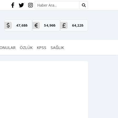
Site içi arama
47,68₺
54,96₺
64,22₺
KONULAR
ÖZLÜK
KPSS
SAĞLIK