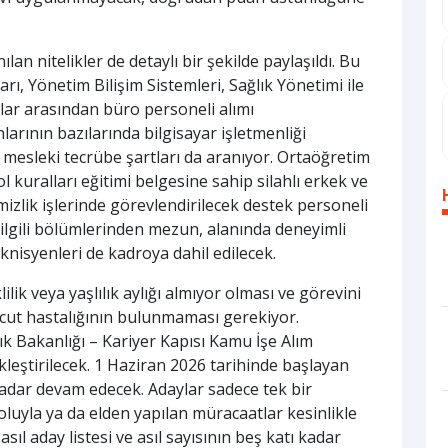
an nitelikler de detaylı bir şekilde paylaşıldı. Bu
ı, Yönetim Bilişim Sistemleri, Sağlık Yönetimi ile
lar arasından büro personeli alımı
larının bazılarında bilgisayar işletmenliği
 ve mesleki tecrübe şartları da aranıyor. Ortaöğretim
 kuralları eğitimi belgesine sahip silahlı erkek ve
mizlik işlerinde görevlendirilecek destek personeli
n ilgili bölümlerinden mezun, alanında deneyimli
eknisyenleri de kadroya dahil edilecek.
ik veya yaşlılık aylığı almıyor olması ve görevini
ücut hastalığının bulunmaması gerekiyor.
ık Bakanlığı – Kariyer Kapısı Kamu İşe Alım
ekleştirilecek. 1 Haziran 2026 tarihinde başlayan
kadar devam edecek. Adaylar sadece tek bir
luyla ya da elden yapılan müracaatlar kesinlikle
ıl aday listesi ve asıl sayısının beş katı kadar