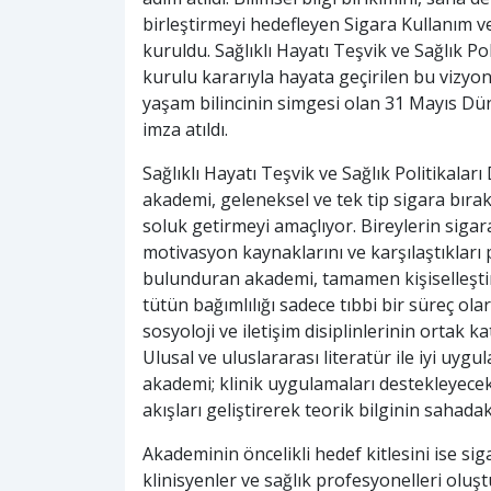
birleştirmeyi hedefleyen Sigara Kullanım 
kuruldu. Sağlıklı Hayatı Teşvik ve Sağlık Po
kurulu kararıyla hayata geçirilen bu vizy
yaşam bilincinin simgesi olan 31 Mayıs Dü
imza atıldı.
Sağlıklı Hayatı Teşvik ve Sağlık Politikala
akademi, geleneksel ve tek tip sigara bıra
soluk getirmeyi amaçlıyor. Bireylerin sigara
motivasyon kaynaklarını ve karşılaştıkları 
bulunduran akademi, tamamen kişiselleştiri
tütün bağımlılığı sadece tıbbi bir süreç olara
sosyoloji ve iletişim disiplinlerinin ortak k
Ulusal ve uluslararası literatür ile iyi uy
akademi; klinik uygulamaları destekleyecek r
akışları geliştirerek teorik bilginin sahada
Akademinin öncelikli hedef kitlesini ise s
klinisyenler ve sağlık profesyonelleri olu