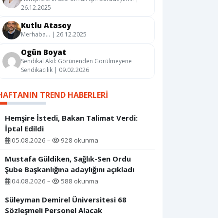
26.12.2025
Kutlu Atasoy
Merhaba… | 26.12.2025
Ogün Boyat
Sendikal Akıl: Görünenden Görülmeyene
Sendikacılık | 09.02.2026
HAFTANIN TREND HABERLERI
Hemşire İstedi, Bakan Talimat Verdi:
İptal Edildi
05.08.2026 –
928 okunma
Mustafa Güldiken, Sağlık-Sen Ordu
Şube Başkanlığına adaylığını açıkladı
04.08.2026 –
588 okunma
Süleyman Demirel Üniversitesi 68
Sözleşmeli Personel Alacak