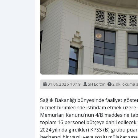
01.06.2026 10:19
SH Editör
2 dk. okuma 
Sağlık Bakanlığı bünyesinde faaliyet göste
hizmet birimlerinde istihdam etmek üzere s
Memurları Kanunu’nun 4/B maddesine tabi 
toplam 16 personel bütçeye dahil edilecek.
2024 yılında girdikleri KPSS (B) grubu puan
herhangi bir yazılı veya sözlü mülakat s