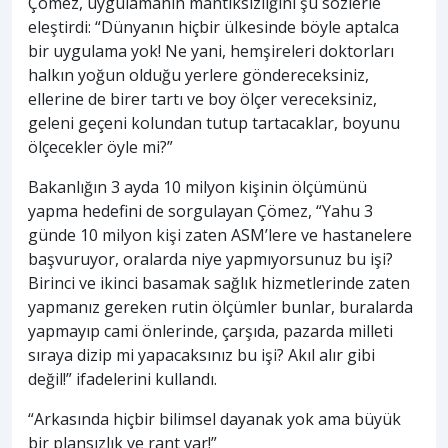
Çömez, uygulamanın mantıksızlığını şu sözlerle
eleştirdi: “Dünyanın hiçbir ülkesinde böyle aptalca
bir uygulama yok! Ne yani, hemşireleri doktorları
halkın yoğun olduğu yerlere göndereceksiniz,
ellerine de birer tartı ve boy ölçer vereceksiniz,
geleni geçeni kolundan tutup tartacaklar, boyunu
ölçecekler öyle mi?”
Bakanlığın 3 ayda 10 milyon kişinin ölçümünü
yapma hedefini de sorgulayan Çömez, “Yahu 3
günde 10 milyon kişi zaten ASM’lere ve hastanelere
başvuruyor, oralarda niye yapmıyorsunuz bu işi?
Birinci ve ikinci basamak sağlık hizmetlerinde zaten
yapmanız gereken rutin ölçümler bunlar, buralarda
yapmayıp cami önlerinde, çarşıda, pazarda milleti
sıraya dizip mi yapacaksınız bu işi? Akıl alır gibi
değil!” ifadelerini kullandı.
“Arkasında hiçbir bilimsel dayanak yok ama büyük
bir plansızlık ve rant var!”