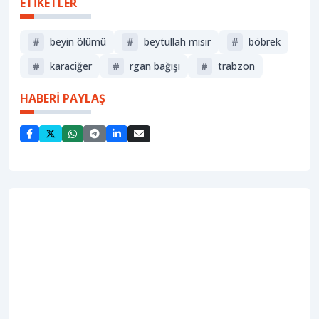
ETİKETLER
#
beyin ölümü
#
beytullah mısır
#
böbrek
#
karaciğer
#
rgan bağışı
#
trabzon
HABERİ PAYLAŞ