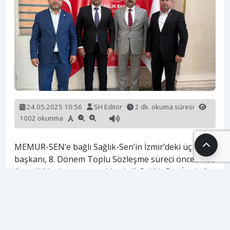
24.05.2025 10:56
SH Editör
2 dk. okuma süresi
1002 okunma
MEMUR-SEN’e bağlı Sağlık-Sen’in İzmir’deki üç şube
başkanı, 8. Dönem Toplu Sözleşme süreci öncesinde
önemli bir ziyaret gerçekleştirdi. Sağlık-Sen İzmir 1
Nolu Şube Başkanı Gencer Yılmaz, 2 Nolu Şube
Başkanı Ekrem Özdemir ve 3 Nolu Şube Başkanı
Özgür Karagöz, İzmir İl Sağlık Müdürü Dr. Öğr. Üyesi
M. Burak Öztop’u makamında ziyaret ederek