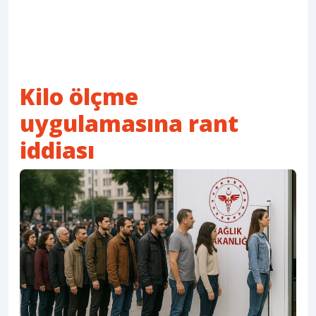
Kilo ölçme
uygulamasına rant
iddiası