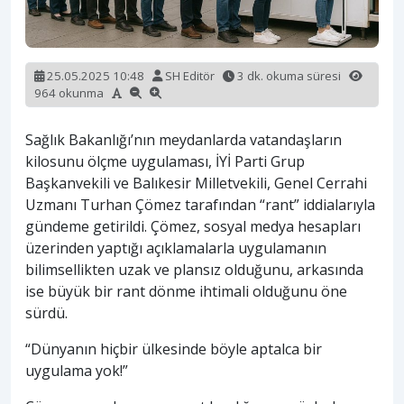
25.05.2025 10:48
SH Editör
3 dk. okuma süresi
964 okunma
Sağlık Bakanlığı’nın meydanlarda vatandaşların
kilosunu ölçme uygulaması, İYİ Parti Grup
Başkanvekili ve Balıkesir Milletvekili, Genel Cerrahi
Uzmanı Turhan Çömez tarafından “rant” iddialarıyla
gündeme getirildi. Çömez, sosyal medya hesapları
üzerinden yaptığı açıklamalarla uygulamanın
bilimsellikten uzak ve plansız olduğunu, arkasında
ise büyük bir rant dönme ihtimali olduğunu öne
sürdü.
“Dünyanın hiçbir ülkesinde böyle aptalca bir
uygulama yok!”