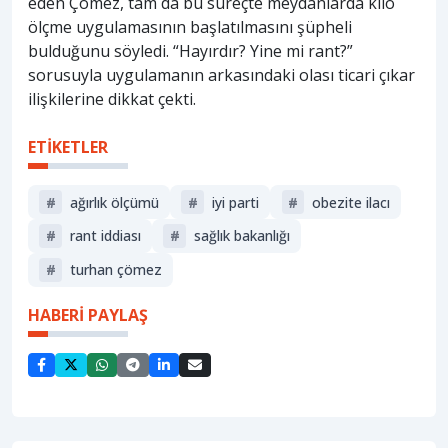
eden Çömez, tam da bu süreçte meydanlarda kilo
ölçme uygulamasının başlatılmasını şüpheli
bulduğunu söyledi. “Hayırdır? Yine mi rant?”
sorusuyla uygulamanın arkasındaki olası ticari çıkar
ilişkilerine dikkat çekti.
ETİKETLER
#
ağırlık ölçümü
#
i̇yi parti
#
obezite i̇lacı
#
rant i̇ddiası
#
sağlik bakanliği
#
turhan çömez
HABERİ PAYLAŞ