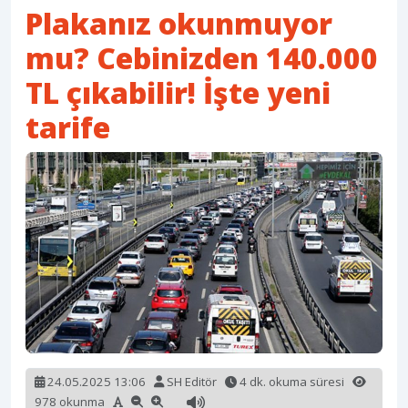
Plakanız okunmuyor
mu? Cebinizden 140.000
TL çıkabilir! İşte yeni
tarife
24.05.2025 13:06
SH Editör
4 dk. okuma süresi
978 okunma