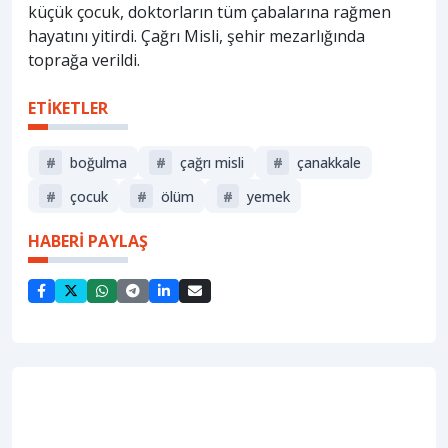
küçük çocuk, doktorların tüm çabalarına rağmen
hayatını yitirdi. Çağrı Misli, şehir mezarlığında
toprağa verildi.
ETİKETLER
#
boğulma
#
çağrı misli
#
çanakkale
#
çocuk
#
ölüm
#
yemek
HABERİ PAYLAŞ