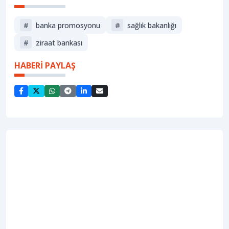
#
banka promosyonu
#
sağlik bakanliği
#
ziraat bankası
HABERİ PAYLAŞ