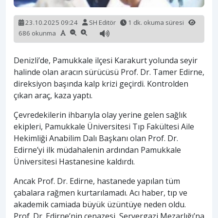
23.10.2025 09:24
SH Editör
1 dk. okuma süresi
686 okunma
Denizli’de, Pamukkale ilçesi Karakurt yolunda seyir
halinde olan aracın sürücüsü Prof. Dr. Tamer Edirne,
direksiyon başında kalp krizi geçirdi. Kontrolden
çıkan araç, kaza yaptı.
Çevredekilerin ihbarıyla olay yerine gelen sağlık
ekipleri, Pamukkale Üniversitesi Tıp Fakültesi Aile
Hekimliği Anabilim Dalı Başkanı olan Prof. Dr.
Edirne’yi ilk müdahalenin ardından Pamukkale
Üniversitesi Hastanesine kaldırdı.
Ancak Prof. Dr. Edirne, hastanede yapılan tüm
çabalara rağmen kurtarılamadı. Acı haber, tıp ve
akademik camiada büyük üzüntüye neden oldu.
Prof. Dr. Edirne’nin cenazesi, Servergazi Mezarlığı’na