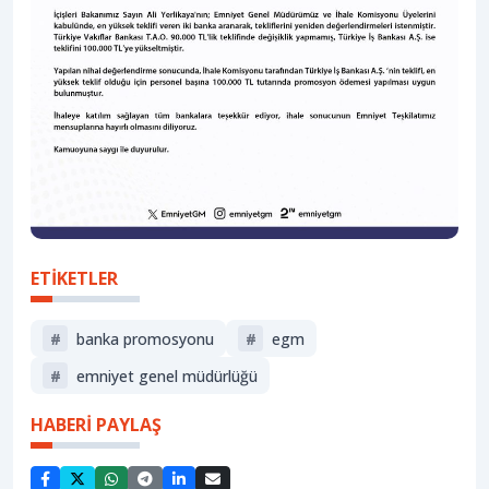
ETİKETLER
#
banka promosyonu
#
egm
#
emniyet genel müdürlüğü
HABERİ PAYLAŞ