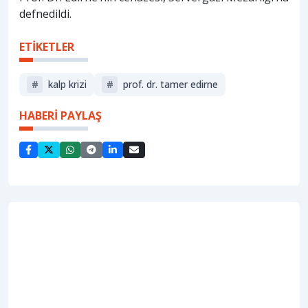
defnedildi.
ETİKETLER
#
kalp krizi
#
prof. dr. tamer edirne
HABERİ PAYLAŞ