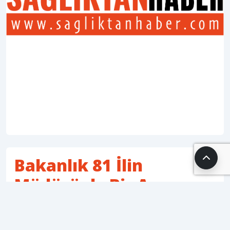
Bakanlık 81 İlin
Müdürüyle Bir Araya
Geldi! İşte Gündemdeki
O Başlıklar