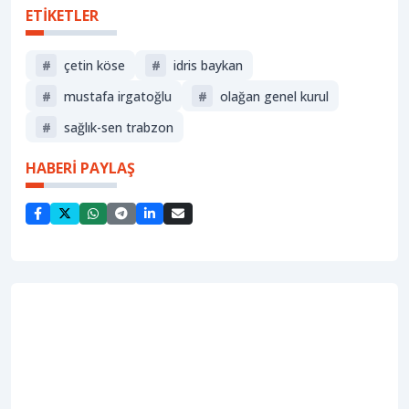
ETİKETLER
#
çetin köse
#
idris baykan
#
mustafa irgatoğlu
#
olağan genel kurul
#
sağlık-sen trabzon
HABERİ PAYLAŞ