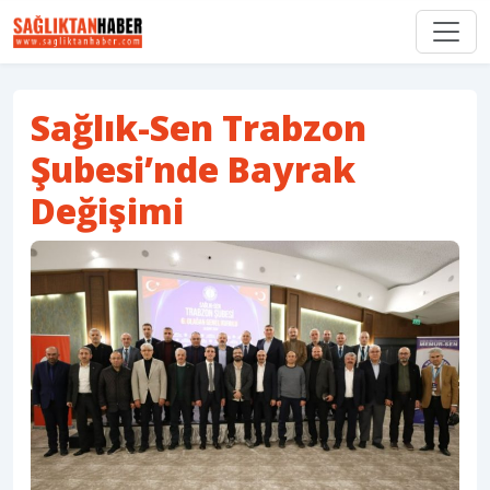
Sağlık-Sen Trabzon
Şubesi’nde Bayrak
Değişimi