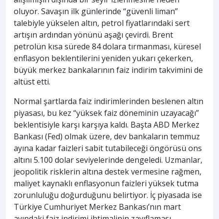
oluyor. Savaşın ilk günlerinde “güvenli liman”
talebiyle yükselen altın, petrol fiyatlarındaki sert
artışın ardından yönünü aşağı çevirdi. Brent
petrolün kısa sürede 84 dolara tırmanması, küresel
enflasyon beklentilerini yeniden yukarı çekerken,
büyük merkez bankalarının faiz indirim takvimini de
altüst etti.
Normal şartlarda faiz indirimlerinden beslenen altın
piyasası, bu kez “yüksek faiz döneminin uzayacağı”
beklentisiyle karşı karşıya kaldı. Başta ABD Merkez
Bankası (Fed) olmak üzere, dev bankaların temmuz
ayına kadar faizleri sabit tutabileceği öngörüsü ons
altını 5.100 dolar seviyelerinde dengeledi. Uzmanlar,
jeopolitik risklerin altına destek vermesine rağmen,
maliyet kaynaklı enflasyonun faizleri yüksek tutma
zorunluluğu doğurduğunu belirtiyor. İç piyasada ise
Türkiye Cumhuriyet Merkez Bankası’nın mart
ayındaki faiz indirimi ihtimalinin zayıflaması,