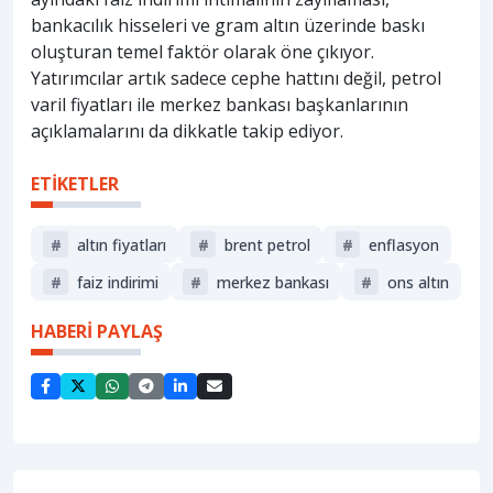
bankacılık hisseleri ve gram altın üzerinde baskı
oluşturan temel faktör olarak öne çıkıyor.
Yatırımcılar artık sadece cephe hattını değil, petrol
varil fiyatları ile merkez bankası başkanlarının
açıklamalarını da dikkatle takip ediyor.
ETİKETLER
#
altın fiyatları
#
brent petrol
#
enflasyon
#
faiz indirimi
#
merkez bankası
#
ons altın
HABERİ PAYLAŞ