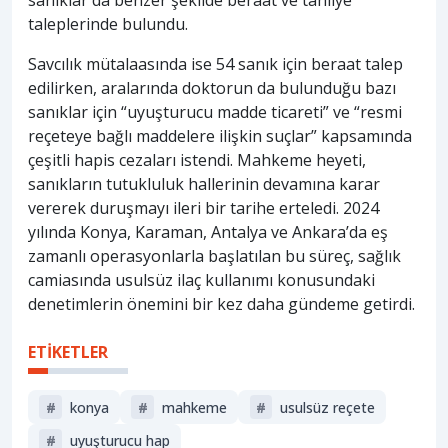
sanıklar da benzer şekilde beraat ve tahliye
taleplerinde bulundu.
Savcılık mütalaasında ise 54 sanık için beraat talep
edilirken, aralarında doktorun da bulunduğu bazı
sanıklar için “uyuşturucu madde ticareti” ve “resmi
reçeteye bağlı maddelere ilişkin suçlar” kapsamında
çeşitli hapis cezaları istendi. Mahkeme heyeti,
sanıkların tutukluluk hallerinin devamına karar
vererek duruşmayı ileri bir tarihe erteledi. 2024
yılında Konya, Karaman, Antalya ve Ankara’da eş
zamanlı operasyonlarla başlatılan bu süreç, sağlık
camiasında usulsüz ilaç kullanımı konusundaki
denetimlerin önemini bir kez daha gündeme getirdi.
ETİKETLER
#
konya
#
mahkeme
#
usulsüz reçete
#
uyuşturucu hap