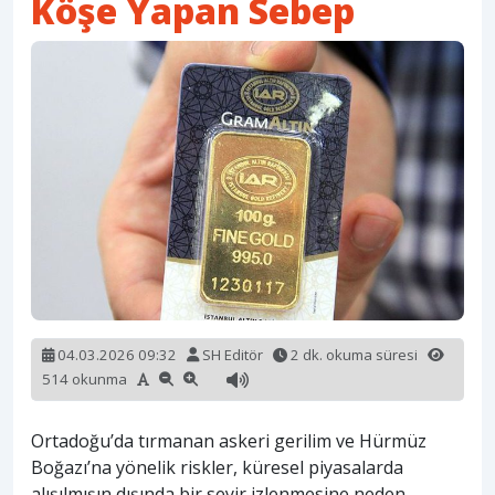
Köşe Yapan Sebep
04.03.2026 09:32
SH Editör
2 dk. okuma süresi
514 okunma
Ortadoğu’da tırmanan askeri gerilim ve Hürmüz
Boğazı’na yönelik riskler, küresel piyasalarda
alışılmışın dışında bir seyir izlenmesine neden