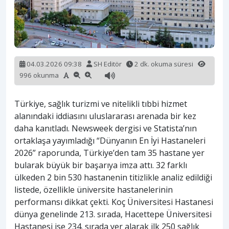
04.03.2026 09:38
SH Editör
2 dk. okuma süresi
996 okunma
Türkiye, sağlık turizmi ve nitelikli tıbbi hizmet
alanındaki iddiasını uluslararası arenada bir kez
daha kanıtladı. Newsweek dergisi ve Statista’nın
ortaklaşa yayımladığı “Dünyanın En İyi Hastaneleri
2026” raporunda, Türkiye’den tam 35 hastane yer
bularak büyük bir başarıya imza attı. 32 farklı
ülkeden 2 bin 530 hastanenin titizlikle analiz edildiği
listede, özellikle üniversite hastanelerinin
performansı dikkat çekti. Koç Üniversitesi Hastanesi
dünya genelinde 213. sırada, Hacettepe Üniversitesi
Hastanesi ise 234. sırada yer alarak ilk 250 sağlık