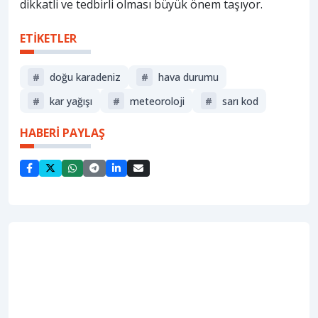
dikkatli ve tedbirli olması büyük önem taşıyor.
ETİKETLER
#
doğu karadeniz
#
hava durumu
#
kar yağışı
#
meteoroloji
#
sarı kod
HABERİ PAYLAŞ