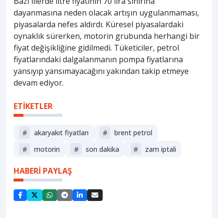
Bazı illerde litre fiyatının 70 lira sınırına
dayanmasına neden olacak artışın uygulanmaması,
piyasalarda nefes aldırdı. Küresel piyasalardaki
oynaklık sürerken, motorin grubunda herhangi bir
fiyat değişikliğine gidilmedi. Tüketiciler, petrol
fiyatlarındaki dalgalanmanın pompa fiyatlarına
yansıyıp yansımayacağını yakından takip etmeye
devam ediyor.
ETİKETLER
#
akaryakıt fiyatları
#
brent petrol
#
motorin
#
son dakika
#
zam iptali
HABERİ PAYLAŞ