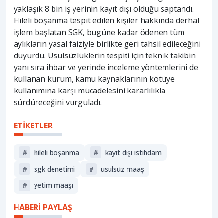
yaklaşık 8 bin iş yerinin kayıt dışı olduğu saptandı.
Hileli boşanma tespit edilen kişiler hakkında derhal
işlem başlatan SGK, bugüne kadar ödenen tüm
aylıkların yasal faiziyle birlikte geri tahsil edileceğini
duyurdu. Usulsüzlüklerin tespiti için teknik takibin
yanı sıra ihbar ve yerinde inceleme yöntemlerini de
kullanan kurum, kamu kaynaklarının kötüye
kullanımına karşı mücadelesini kararlılıkla
sürdüreceğini vurguladı.
ETİKETLER
#
hileli boşanma
#
kayıt dışı istihdam
#
sgk denetimi
#
usulsüz maaş
#
yetim maaşı
HABERİ PAYLAŞ