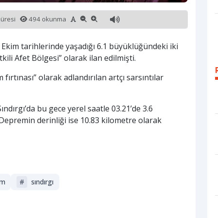
süresi
494 okunma
27 Ekim tarihlerinde yaşadığı 6.1 büyüklüğündeki iki
i Afet Bölgesi” olarak ilan edilmişti.
ırtınası” olarak adlandırılan artçı sarsıntılar
ndırgı’da bu gece yerel saatle 03.21’de 3.6
epremin derinliği ise 10.83 kilometre olarak
em
#
sındırgı