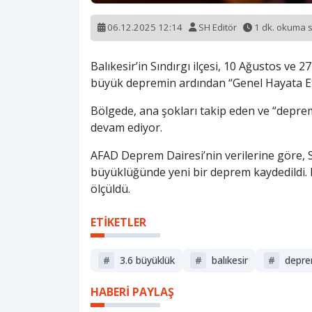
06.12.2025 12:14
SH Editör
1 dk. okuma 
Balıkesir’in Sındırgı ilçesi, 10 Ağustos ve 
büyük depremin ardından “Genel Hayata Etkil
Bölgede, ana şokları takip eden ve “deprem f
devam ediyor.
AFAD Deprem Dairesi’nin verilerine göre, Sı
büyüklüğünde yeni bir deprem kaydedildi. D
ölçüldü.
ETİKETLER
#
3.6 büyüklük
#
balıkesir
#
depr
HABERİ PAYLAŞ