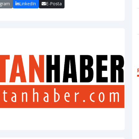
egram
LinkedIn
E-Posta