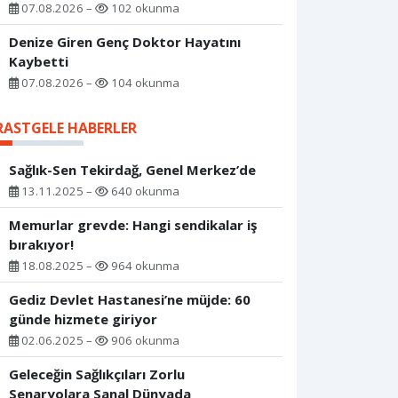
07.08.2026 –
102 okunma
Denize Giren Genç Doktor Hayatını
Kaybetti
07.08.2026 –
104 okunma
RASTGELE HABERLER
Sağlık-Sen Tekirdağ, Genel Merkez’de
13.11.2025 –
640 okunma
Memurlar grevde: Hangi sendikalar iş
bırakıyor!
18.08.2025 –
964 okunma
Gediz Devlet Hastanesi’ne müjde: 60
günde hizmete giriyor
02.06.2025 –
906 okunma
Geleceğin Sağlıkçıları Zorlu
Senaryolara Sanal Dünyada