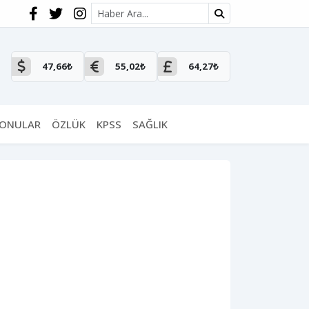
Site içi arama
47,66₺
55,02₺
64,27₺
KONULAR
ÖZLÜK
KPSS
SAĞLIK