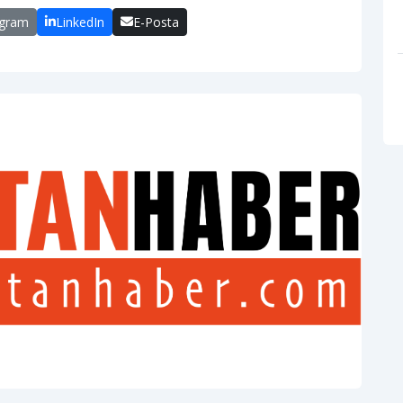
egram
LinkedIn
E-Posta