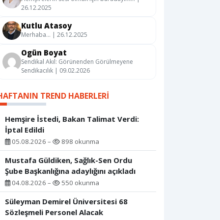
26.12.2025
Kutlu Atasoy
Merhaba… | 26.12.2025
Ogün Boyat
Sendikal Akıl: Görünenden Görülmeyene
Sendikacılık | 09.02.2026
HAFTANIN TREND HABERLERI
Hemşire İstedi, Bakan Talimat Verdi:
İptal Edildi
05.08.2026 –
898 okunma
Mustafa Güldiken, Sağlık-Sen Ordu
Şube Başkanlığına adaylığını açıkladı
04.08.2026 –
550 okunma
Süleyman Demirel Üniversitesi 68
Sözleşmeli Personel Alacak