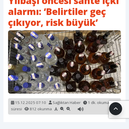
Yılbaşı öncesi sahte içki
alarmı: ‘Belirtiler geç
çıkıyor, risk büyük’
15.12.2025 07:10
Sağlıktan Haber
1 dk. okuma
süresi
812 okunma
Kaynak:
www.cumhuriyet.com.tr