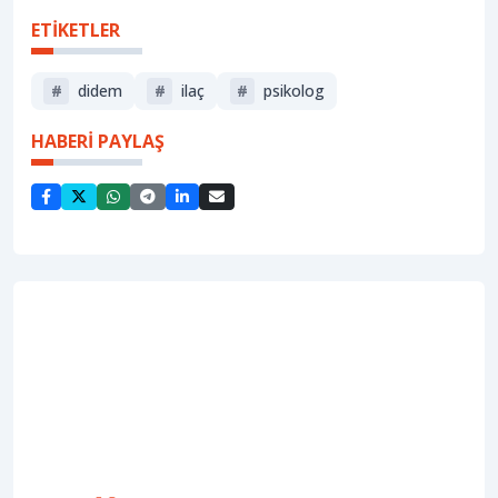
ETİKETLER
#
didem
#
i̇laç
#
psikolog
HABERİ PAYLAŞ