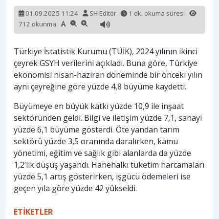
01.09.2025 11:24
SH Editör
1 dk. okuma süresi
712 okunma
Türkiye İstatistik Kurumu (TÜİK), 2024 yılının ikinci
çeyrek GSYH verilerini açıkladı. Buna göre, Türkiye
ekonomisi nisan-haziran döneminde bir önceki yılın
aynı çeyreğine göre yüzde 4,8 büyüme kaydetti.
Büyümeye en büyük katkı yüzde 10,9 ile inşaat
sektöründen geldi. Bilgi ve iletişim yüzde 7,1, sanayi
yüzde 6,1 büyüme gösterdi. Öte yandan tarım
sektörü yüzde 3,5 oranında daralırken, kamu
yönetimi, eğitim ve sağlık gibi alanlarda da yüzde
1,2’lik düşüş yaşandı. Hanehalkı tüketim harcamaları
yüzde 5,1 artış gösterirken, işgücü ödemeleri ise
geçen yıla göre yüzde 42 yükseldi.
ETİKETLER