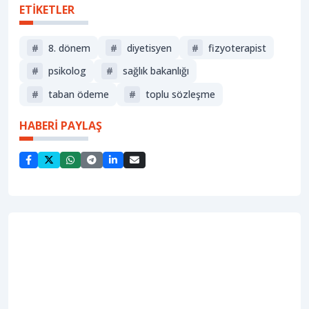
ETİKETLER
#
8. dönem
#
diyetisyen
#
fizyoterapist
#
psikolog
#
sağlik bakanliği
#
taban ödeme
#
toplu sözleşme
HABERİ PAYLAŞ