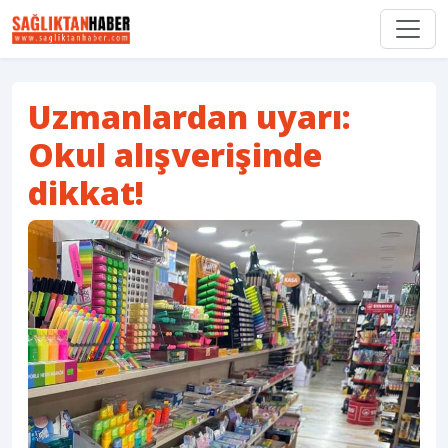
Uzmanlardan uyarı:
Okul alışverişinde
dikkat!