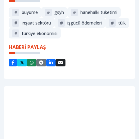
#
büyüme
#
gsyh
#
hanehalkı tüketimi
#
inşaat sektörü
#
işgücü ödemeleri
#
tüi̇k
#
türkiye ekonomisi
HABERİ PAYLAŞ