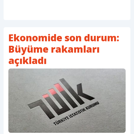
Ekonomide son durum:
Büyüme rakamları
açıkladı