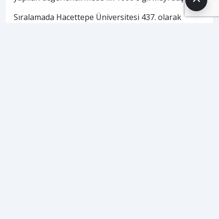
Sıralamada Hacettepe Üniversitesi 437. olarak
Türkiye’den en iyi dereceyi elde ederken, onu
sırasıyla Orta Doğu Teknik Üniversitesi, İstanbul
Teknik Üniversitesi ve Koç Üniversitesi takip etti. Bu
başarı, Türk üniversitelerinin uluslararası alandaki
görünürlüğünü ve bilimsel üretkenliğini kanıtlar
niteliktedir.