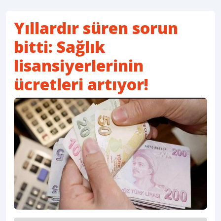
Yıllardır süren sorun
bitti: Sağlık
lisansiyerlerinin
ücretleri artıyor!