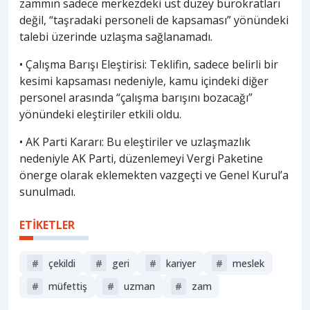
zammın sadece merkezdeki üst düzey bürokratları
değil, “taşradaki personeli de kapsaması” yönündeki
talebi üzerinde uzlaşma sağlanamadı.
• Çalışma Barışı Eleştirisi: Teklifin, sadece belirli bir
kesimi kapsaması nedeniyle, kamu içindeki diğer
personel arasında “çalışma barışını bozacağı”
yönündeki eleştiriler etkili oldu.
• AK Parti Kararı: Bu eleştiriler ve uzlaşmazlık
nedeniyle AK Parti, düzenlemeyi Vergi Paketine
önerge olarak eklemekten vazgeçti ve Genel Kurul’a
sunulmadı.
ETİKETLER
#
çekildi
#
geri
#
kariyer
#
meslek
#
müfettiş
#
uzman
#
zam