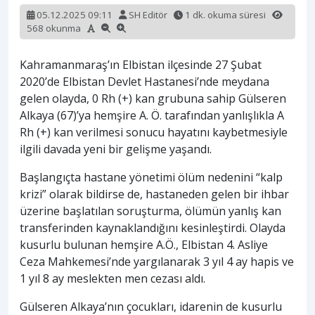
05.12.2025 09:11
SH Editör
1 dk. okuma süresi
568 okunma
Kahramanmaraş’ın Elbistan ilçesinde 27 Şubat
2020’de Elbistan Devlet Hastanesi’nde meydana
gelen olayda, 0 Rh (+) kan grubuna sahip Gülseren
Alkaya (67)’ya hemşire A. Ö. tarafından yanlışlıkla A
Rh (+) kan verilmesi sonucu hayatını kaybetmesiyle
ilgili davada yeni bir gelişme yaşandı.
Başlangıçta hastane yönetimi ölüm nedenini “kalp
krizi” olarak bildirse de, hastaneden gelen bir ihbar
üzerine başlatılan soruşturma, ölümün yanlış kan
transferinden kaynaklandığını kesinleştirdi. Olayda
kusurlu bulunan hemşire A.Ö., Elbistan 4. Asliye
Ceza Mahkemesi’nde yargılanarak 3 yıl 4 ay hapis ve
1 yıl 8 ay meslekten men cezası aldı.
Gülseren Alkaya’nın çocukları, idarenin de kusurlu