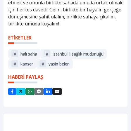
etmek ve onunla birlikte sahada umuda ortak olmak
için herkes davetli. Gelin, birlikte bir hayalin gerçeğe
dönüşmesine şahit olalım, birlikte sahaya çıkalım,
birlikte umuda koşalım!
ETİKETLER
#
halı saha
#
i̇stanbul i̇l sağlık müdürlüğü
#
kanser
#
yasin belen
HABERİ PAYLAŞ