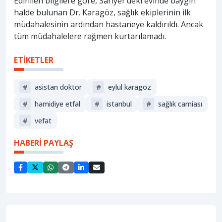
Edinilen bilgilere göre, Sarıyer’deki evinde baygın
halde bulunan Dr. Karagöz, sağlık ekiplerinin ilk
müdahalesinin ardından hastaneye kaldırıldı. Ancak
tüm müdahalelere rağmen kurtarılamadı.
ETİKETLER
#
asistan doktor
#
eylül karagöz
#
hamidiye etfal
#
i̇stanbul
#
sağlık camiası
#
vefat
HABERİ PAYLAŞ