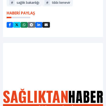
#
sağlik bakanliği
#
tıbbi kenevir
HABERİ PAYLAŞ