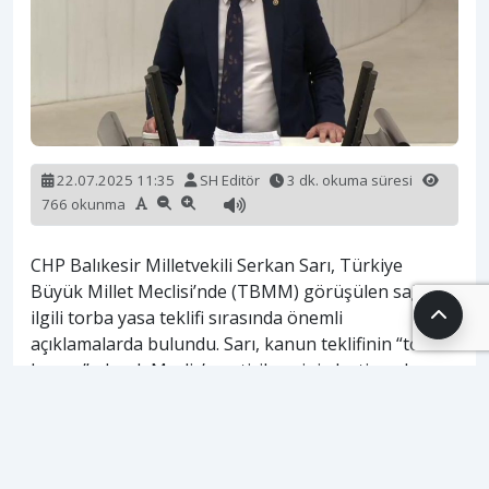
22.07.2025 11:35
SH Editör
3 dk. okuma süresi
766 okunma
CHP Balıkesir Milletvekili Serkan Sarı, Türkiye
Büyük Millet Meclisi’nde (TBMM) görüşülen sağlıkla
ilgili torba yasa teklifi sırasında önemli
açıklamalarda bulundu. Sarı, kanun teklifinin “torba
kanun” olarak Meclis’e getirilmesini eleştirerek,
“İçerisinde uzunca süreden beri, sürekli dile
getirdiğimiz her şey var; doktorlar var, eczacılar var,
optisyenler var, diş hekimleri var, organ naklî var,
kenevir var, sahra hastanesi var, ne ararsanız var”