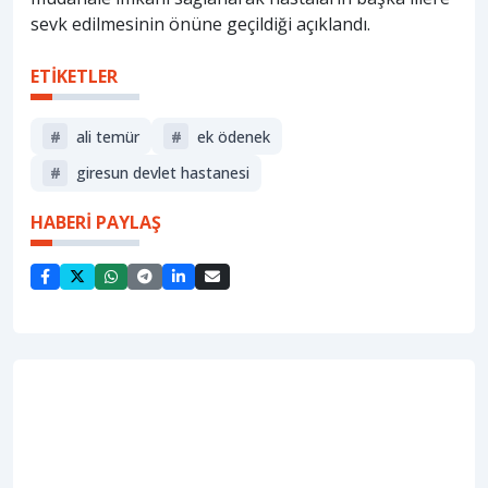
sevk edilmesinin önüne geçildiği açıklandı.
ETİKETLER
#
ali temür
#
ek ödenek
#
giresun devlet hastanesi
HABERİ PAYLAŞ