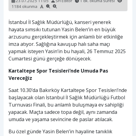
23.07.2025 11:05
SH Editör
1 dk. okuma süresi
1184 okunma
İstanbul İl Sağlık Müdürlüğü, kanseri yenerek
hayata sımsıkı tutunan Yasin Belen’in en büyük
arzusunu gerçekleştirmek için anlamlı bir etkinliğe
imza atıyor. Sağlığına kavuşup halı saha maçı
yapmak isteyen Yasin’in bu hayali, 26 Temmuz 2025
Cumartesi günü gerçeğe dönüşecek.
Kartaltepe Spor Tesisleri’nde Umuda Pas
Vereceğiz
Saat 10.30’da Bakırköy Kartaltepe Spor Tesisleri’nde
başlayacak olan İstanbul İl Sağlık Müdürlüğü Futbol
Turnuvası Finali, bu anlamlı buluşmaya ev sahipliği
yapacak. Maçta sadece topa değil, aynı zamanda
umuda ve yaşama sevincine de paslar atılacak.
Bu özel günde Yasin Belen’in hayaline tanıklık