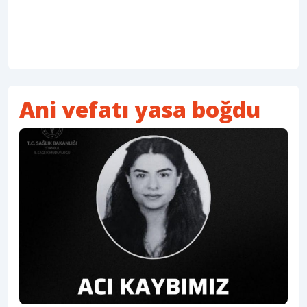
Ani vefatı yasa boğdu