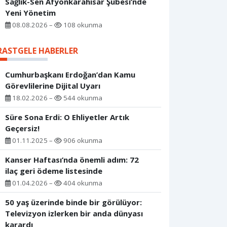
Sağlık-Sen Afyonkarahisar Şubesi’nde
Yeni Yönetim
08.08.2026 –
108 okunma
RASTGELE HABERLER
Cumhurbaşkanı Erdoğan’dan Kamu
Görevlilerine Dijital Uyarı
18.02.2026 –
544 okunma
Süre Sona Erdi: O Ehliyetler Artık
Geçersiz!
01.11.2025 –
906 okunma
Kanser Haftası’nda önemli adım: 72
ilaç geri ödeme listesinde
01.04.2026 –
404 okunma
50 yaş üzerinde binde bir görülüyor:
Televizyon izlerken bir anda dünyası
karardı