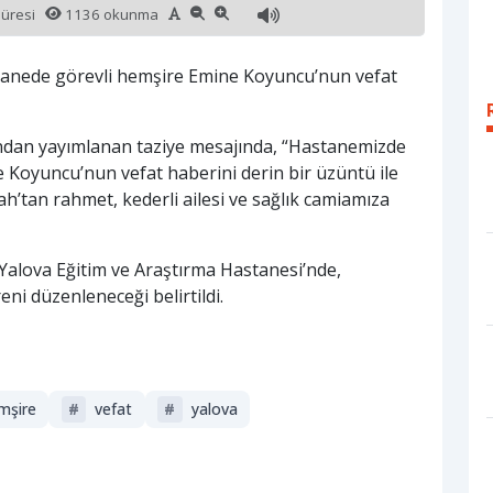
süresi
1136 okunma
stanede görevli hemşire Emine Koyuncu’nun vefat
ndan yayımlanan taziye mesajında, “Hastanemizde
 Koyuncu’nun vefat haberini derin bir üzüntü ile
’tan rahmet, kederli ailesi ve sağlık camiamıza
Yalova Eğitim ve Araştırma Hastanesi’nde,
i düzenleneceği belirtildi.
mşire
#
vefat
#
yalova