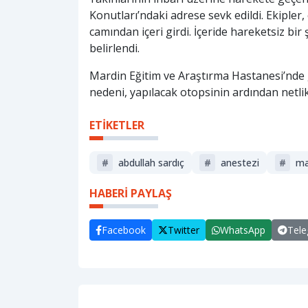
Konutları’ndaki adrese sevk edildi. Ekipler,
camından içeri girdi. İçeride hareketsiz bir
belirlendi.
Mardin Eğitim ve Araştırma Hastanesi’nde
nedeni, yapılacak otopsinin ardından netlik
ETİKETLER
#
abdullah sardıç
#
anestezi
#
ma
HABERİ PAYLAŞ
Facebook
Twitter
WhatsApp
Tel