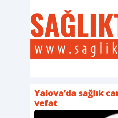
Yalova’da sağlık c
vefat