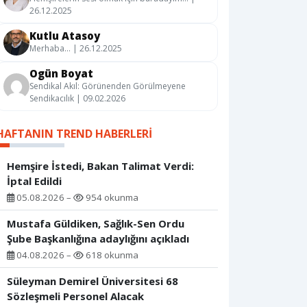
26.12.2025
Kutlu Atasoy
Merhaba… | 26.12.2025
Ogün Boyat
Sendikal Akıl: Görünenden Görülmeyene
Sendikacılık | 09.02.2026
HAFTANIN TREND HABERLERI
Hemşire İstedi, Bakan Talimat Verdi:
İptal Edildi
05.08.2026 –
954 okunma
Mustafa Güldiken, Sağlık-Sen Ordu
Şube Başkanlığına adaylığını açıkladı
04.08.2026 –
618 okunma
Süleyman Demirel Üniversitesi 68
Sözleşmeli Personel Alacak