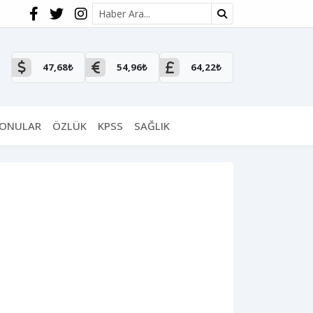
Site içi arama
47,68₺
54,96₺
64,22₺
KONULAR
ÖZLÜK
KPSS
SAĞLIK