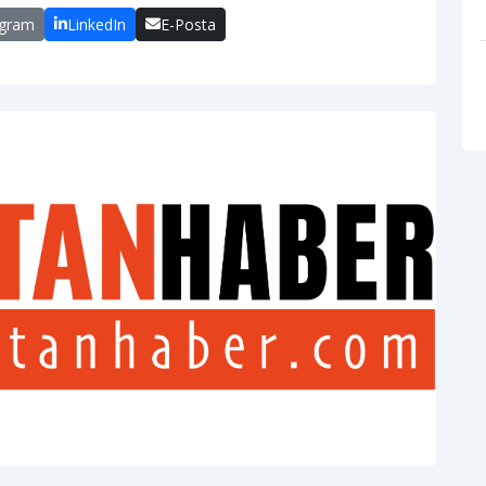
egram
LinkedIn
E-Posta