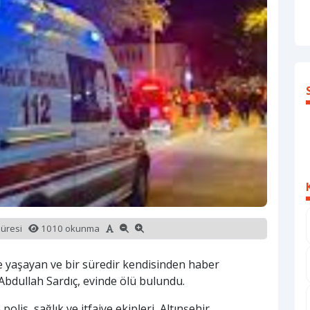
süresi
1010 okunma
de yaşayan ve bir süredir kendisinden haber
Abdullah Sardıç, evinde ölü bulundu.
lis, sağlık ve itfaiye ekipleri, Altınşehir