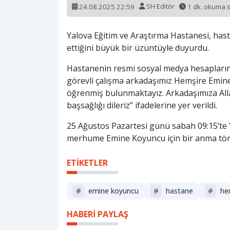
24.08.2025 22:59
SH Editör
1 dk. okuma 
Yalova Eğitim ve Araştırma Hastanesi, ha
ettiğini büyük bir üzüntüyle duyurdu.
Hastanenin resmi sosyal medya hesapları
görevli çalışma arkadaşımız Hemşire Emine
öğrenmiş bulunmaktayız. Arkadaşımıza Allah
başsağlığı dileriz” ifadelerine yer verildi.
25 Ağustos Pazartesi günü sabah 09:15’te 
merhume Emine Koyuncu için bir anma tören
ETİKETLER
#
emine koyuncu
#
hastane
#
he
HABERİ PAYLAŞ