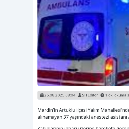
25.08.2025 08:04
SH Editör
1 dk. okuma 
Mardin’in Artuklu ilçesi Yalım Mahallesi’n
alınamayan 37 yaşındaki anestezi asistanı 
Yakınlarının ihbarı üzerine harekete geçen po