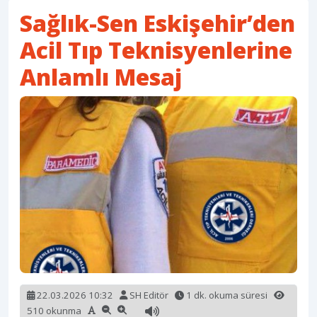
Sağlık-Sen Eskişehir’den
Acil Tıp Teknisyenlerine
Anlamlı Mesaj
22.03.2026 10:32
SH Editör
1 dk. okuma süresi
510 okunma