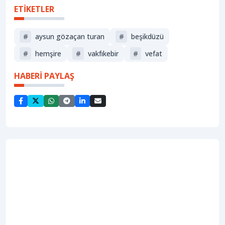
ETİKETLER
#
aysun gözaçan turan
#
beşikdüzü
#
hemşire
#
vakfıkebir
#
vefat
HABERİ PAYLAŞ