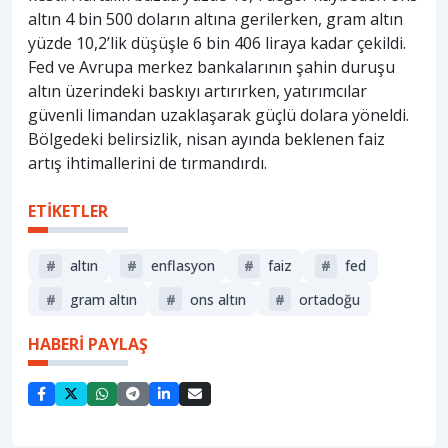
altın 4 bin 500 doların altına gerilerken, gram altın
yüzde 10,2’lik düşüşle 6 bin 406 liraya kadar çekildi.
Fed ve Avrupa merkez bankalarının şahin duruşu
altın üzerindeki baskıyı artırırken, yatırımcılar
güvenli limandan uzaklaşarak güçlü dolara yöneldi.
Bölgedeki belirsizlik, nisan ayında beklenen faiz
artış ihtimallerini de tırmandırdı.
ETİKETLER
#
altın
#
enflasyon
#
faiz
#
fed
#
gram altın
#
ons altın
#
ortadoğu
HABERİ PAYLAŞ