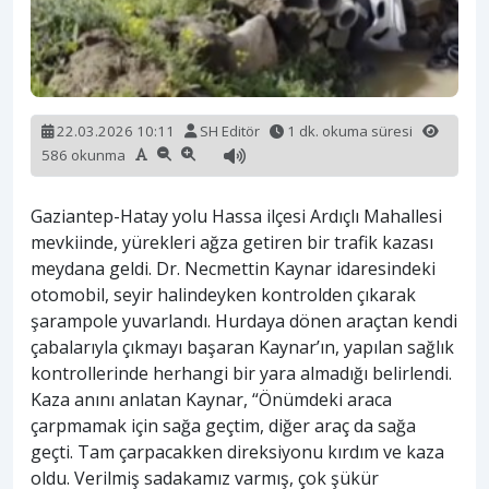
22.03.2026 10:11
SH Editör
1 dk. okuma süresi
586 okunma
Gaziantep-Hatay yolu Hassa ilçesi Ardıçlı Mahallesi
mevkiinde, yürekleri ağza getiren bir trafik kazası
meydana geldi. Dr. Necmettin Kaynar idaresindeki
otomobil, seyir halindeyken kontrolden çıkarak
şarampole yuvarlandı. Hurdaya dönen araçtan kendi
çabalarıyla çıkmayı başaran Kaynar’ın, yapılan sağlık
kontrollerinde herhangi bir yara almadığı belirlendi.
Kaza anını anlatan Kaynar, “Önümdeki araca
çarpmamak için sağa geçtim, diğer araç da sağa
geçti. Tam çarpacakken direksiyonu kırdım ve kaza
oldu. Verilmiş sadakamız varmış, çok şükür