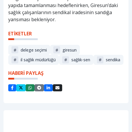
yapıda tamamlanması hedeflenirken, Giresun’daki
sağlık çalışanlarının sendikal iradesinin sandığa
yansıması bekleniyor.
ETİKETLER
#
delege seçimi
#
giresun
#
i̇l sağlık müdürlüğü
#
sağlık-sen
#
sendika
HABERİ PAYLAŞ