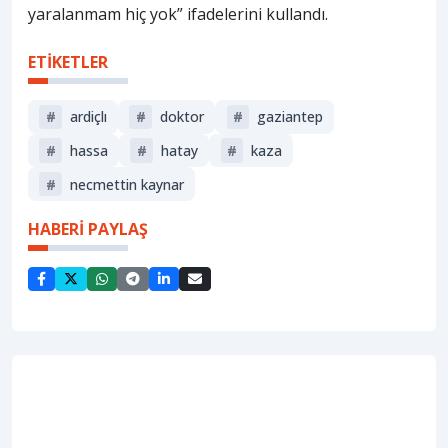
yaralanmam hiç yok” ifadelerini kullandı.
ETİKETLER
#
ardiçlı
#
doktor
#
gaziantep
#
hassa
#
hatay
#
kaza
#
necmettin kaynar
HABERİ PAYLAŞ