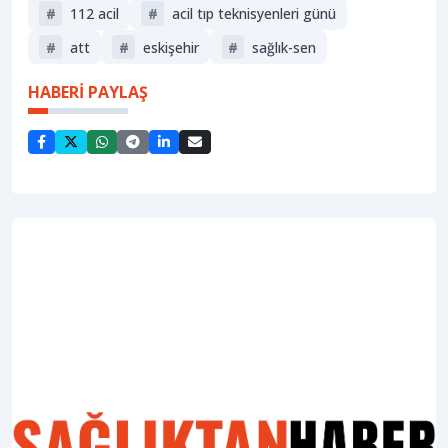
#
112 acil
#
acil tıp teknisyenleri günü
#
att
#
eskişehir
#
sağlık-sen
HABERİ PAYLAŞ