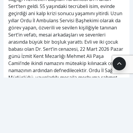
Sert’ten geldi. 55 yaşındaki tecrübeli isim, evinde
geçirdiği ani kalp krizi sonucu yaşamını yitirdi. Uzun
yıllar Ordu İl Ambulans Servisi Başhekimi olarak da
görev yapan, özverili ve sevilen kişiliğiyle tanınan
Sert’in vefatı, mesai arkadaşları ve sevenleri
arasında büyük bir boşluk yarattı. Evli ve iki çocuk
babası olan Dr. Sert’in cenazesi, 22 Mart 2026 Pazar
günü İzmit Kent Mezarlığı Mehmet Ali Paşa
Camii’nde ikindi namazını müteakip kılınacak cenaze
namazının ardından defnedilecektir. Ordu İl Sağlık
Müdürlüğü, yayınladığı mesajla merhuma rahmet,
kederli ailesine ve tüm sağlık çalışanlarına başsağlığı
diledi.
ETİKETLER
#
adnan sert
#
cenaze
#
izmit
#
kalp krizi
#
ordu
#
sağlık
#
vefat