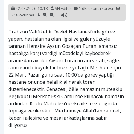
22.03.2026 10:18
SH Editör
1 dk. okuma süresi
718 okunma
Trabzon Vakfıkebir Devlet Hastanesi’nde görev
yapan, hastalarına olan ilgisi ve güler yüzüyle
tanınan Hemşire Aysun Gözaçan Turan, amansız
hastalığa karşı verdiği mücadeleyi kaybederek
aramızdan ayrıldı. Aysun Turan’ın ani vefatı, sağlık
camiasında büyük bir hüzne yol açtı. Merhume için
22 Mart Pazar günü saat 10.00’da görev yaptığı
hastane önünde helallik alınarak tören
düzenlenecektir. Cenazesi, öğle namazını müteakip
Beşikdüzü Merkez Eski Camii’nde kılınacak namazın
ardından Kozlu Mahallesi’ndeki aile mezarlığında
toprağa verilecektir. Merhumeye Allah’tan rahmet,
kederli ailesine ve mesai arkadaşlarına sabır
diliyoruz.