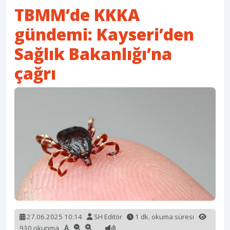
TBMM’de KKKA
gündemi: Kayseri’den
Sağlık Bakanlığı’na
çağrı
27.06.2025 10:14
SH Editör
1 dk. okuma süresi
930 okunma