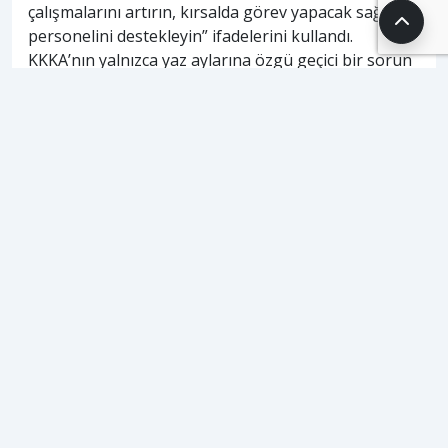
çalışmalarını artırın, kırsalda görev yapacak sağlık
personelini destekleyin” ifadelerini kullandı.
KKKA’nın yalnızca yaz aylarına özgü geçici bir sorun
olmadığını belirten Genç, “Tedbirsizlik sürerse tablo
daha da ağırlaşacaktır. Halk sağlığı ihmale gelmez,
her gün yeni bir hayatı riske atmaktadır” diyerek
yetkililere uyarılarda bulundu.
ETİKETLER
#
aşkın genç
#
kayseri
#
kene
#
kırım kongo kanamalı ateşi
#
kkka
HABERİ PAYLAŞ