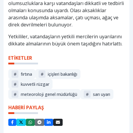
olumsuzluklara karşı vatandaşları dikkatli ve tedbirli
olmaları konusunda uyardı. Olası aksaklıklar
arasında ulaşımda aksamalar, çatı uçması, ağaç ve
direk devrilmeleri bulunuyor.
Yetkililer, vatandaşların yetkili mercilerin uyarılarını
dikkate almalarının büyük önem taşıdığını hatırlattı.
ETİKETLER
#
fırtına
#
i̇çişleri bakanlığı
#
kuvvetli rüzgar
#
meteoroloji genel müdürlüğü
#
sarı uyarı
HABERİ PAYLAŞ