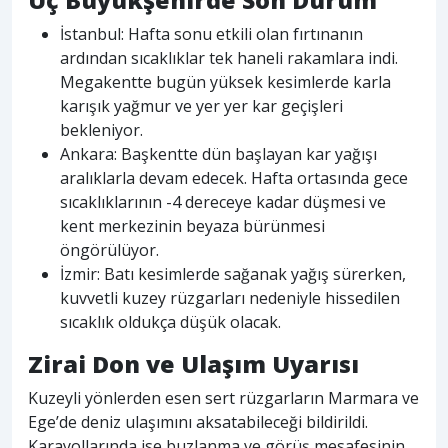
Üç Büyükşehirde Son Durum
İstanbul: Hafta sonu etkili olan fırtınanın
ardından sıcaklıklar tek haneli rakamlara indi.
Megakentte bugün yüksek kesimlerde karla
karışık yağmur ve yer yer kar geçişleri
bekleniyor.
Ankara: Başkentte dün başlayan kar yağışı
aralıklarla devam edecek. Hafta ortasında gece
sıcaklıklarının -4 dereceye kadar düşmesi ve
kent merkezinin beyaza bürünmesi
öngörülüyor.
İzmir: Batı kesimlerde sağanak yağış sürerken,
kuvvetli kuzey rüzgarları nedeniyle hissedilen
sıcaklık oldukça düşük olacak.
Zirai Don ve Ulaşım Uyarısı
Kuzeyli yönlerden esen sert rüzgarların Marmara ve
Ege’de deniz ulaşımını aksatabileceği bildirildi.
Karayollarında ise buzlanma ve görüş mesafesinin