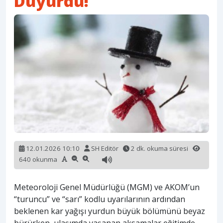
Duyurdu!
12.01.2026 10:10
SH Editör
2 dk. okuma süresi
640 okunma
Meteoroloji Genel Müdürlüğü (MGM) ve AKOM’un
“turuncu” ve “sarı” kodlu uyarılarının ardından
beklenen kar yağışı yurdun büyük bölümünü beyaz
bürürken, ulaşımda yaşanan aksamalar eğitimde